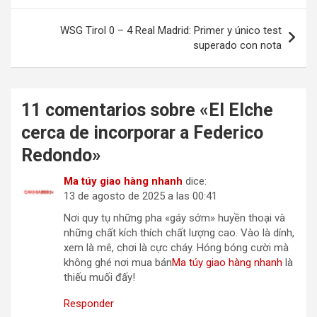
entradas
WSG Tirol 0 – 4 Real Madrid: Primer y único test
superado con nota
11 comentarios sobre «
El Elche
cerca de incorporar a Federico
Redondo
»
Ma túy giao hàng nhanh
dice:
13 de agosto de 2025 a las 00:41
Nơi quy tụ những pha «gáy sớm» huyền thoại và
những chất kích thích chất lượng cao. Vào là dính,
xem là mê, chơi là cực cháy. Hóng bóng cười mà
không ghé nơi mua bán
Ma túy giao hàng nhanh
là
thiếu muối đấy!
Responder