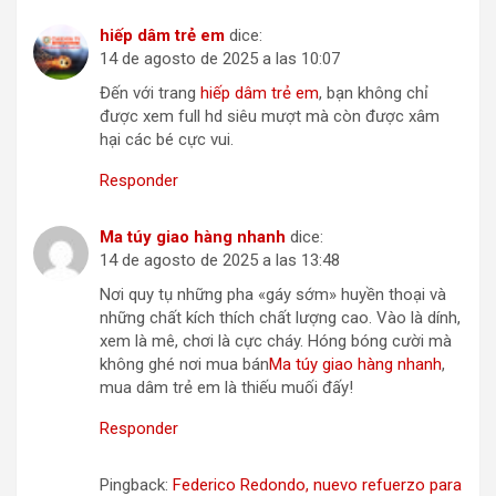
hiếp dâm trẻ em
dice:
14 de agosto de 2025 a las 10:07
Đến với trang
hiếp dâm trẻ em
, bạn không chỉ
được xem full hd siêu mượt mà còn được xâm
hại các bé cực vui.
Responder
Ma túy giao hàng nhanh
dice:
14 de agosto de 2025 a las 13:48
Nơi quy tụ những pha «gáy sớm» huyền thoại và
những chất kích thích chất lượng cao. Vào là dính,
xem là mê, chơi là cực cháy. Hóng bóng cười mà
không ghé nơi mua bán
Ma túy giao hàng nhanh
,
mua dâm trẻ em là thiếu muối đấy!
Responder
Pingback:
Federico Redondo, nuevo refuerzo para