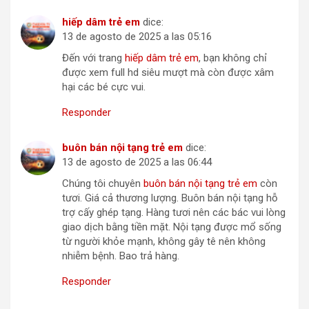
hiếp dâm trẻ em
dice:
13 de agosto de 2025 a las 05:16
Đến với trang
hiếp dâm trẻ em
, bạn không chỉ
được xem full hd siêu mượt mà còn được xâm
hại các bé cực vui.
Responder
buôn bán nội tạng trẻ em
dice:
13 de agosto de 2025 a las 06:44
Chúng tôi chuyên
buôn bán nội tạng trẻ em
còn
tươi. Giá cả thương lượng. Buôn bán nội tạng hỗ
trợ cấy ghép tạng. Hàng tươi nên các bác vui lòng
giao dịch bằng tiền mặt. Nội tạng được mổ sống
từ người khỏe mạnh, không gây tê nên không
nhiễm bệnh. Bao trả hàng.
Responder