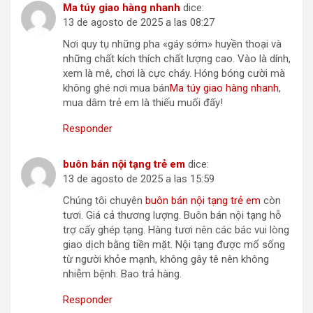
Ma túy giao hàng nhanh
dice:
13 de agosto de 2025 a las 08:27
Nơi quy tụ những pha «gáy sớm» huyền thoại và
những chất kích thích chất lượng cao. Vào là dính,
xem là mê, chơi là cực cháy. Hóng bóng cười mà
không ghé nơi mua bán
Ma túy giao hàng nhanh
,
mua dâm trẻ em là thiếu muối đấy!
Responder
buôn bán nội tạng trẻ em
dice:
13 de agosto de 2025 a las 15:59
Chúng tôi chuyên
buôn bán nội tạng trẻ em
còn
tươi. Giá cả thương lượng. Buôn bán nội tạng hỗ
trợ cấy ghép tạng. Hàng tươi nên các bác vui lòng
giao dịch bằng tiền mặt. Nội tạng được mổ sống
từ người khỏe mạnh, không gây tê nên không
nhiễm bệnh. Bao trả hàng.
Responder