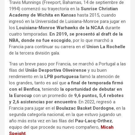
Travis Munnings (Freeport, Bahamas, 14 de septiembre de
1994) comenzó su trayectoria en la
Sunrise Christian
Academy de Wichita en Kansas
hasta 2015, cuando
ingresó en la Universidad de Luisiana-Monroe para jugar en
los
Louisiana-Monroe Warhawks de la NCAA
durante
cuatro temporadas.
En 2019, se presentó al draft de la
NBA, donde no fue escogido
, por lo que marchó a
Francia para continuar su carrera en el
Union La Rochelle
de la tercera división gala.
Tras un breve paso por Francia, se marchó a Portugal a las
filas del
União Desportiva Oliveirense
y su buen
rendimiento en la
LPB portuguesa
llamó la atención de
los grandes, tanto es así que
a final de temporada firmó
con el Benfica
, teniendo
la oportunidad de debutar en
la Eurocup
con un promedio de
9,6 puntos, 5,4 rebotes
y 2,6 asistencias por encuentro
.
En 2022, regresó a
Francia para jugar en el
Boulazac Basket Dordogne
, en la
segunda categoría nacional, en la que estuvo jugando un
año más esta vez en las filas del
Pau-Lacq-Orthez
,
equipo del que procede su nuevo compañero,
Micah
Speight
.