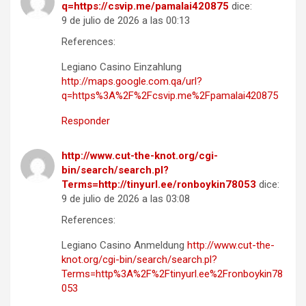
q=https://csvip.me/pamalai420875
dice:
9 de julio de 2026 a las 00:13
References:
Legiano Casino Einzahlung
http://maps.google.com.qa/url?
q=https%3A%2F%2Fcsvip.me%2Fpamalai420875
Responder
http://www.cut-the-knot.org/cgi-
bin/search/search.pl?
Terms=http://tinyurl.ee/ronboykin78053
dice:
9 de julio de 2026 a las 03:08
References:
Legiano Casino Anmeldung
http://www.cut-the-
knot.org/cgi-bin/search/search.pl?
Terms=http%3A%2F%2Ftinyurl.ee%2Fronboykin78
053