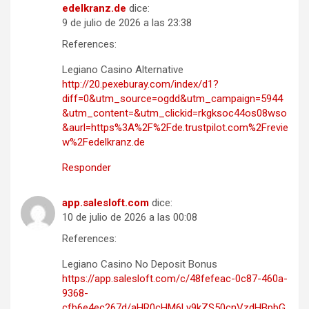
edelkranz.de
dice:
9 de julio de 2026 a las 23:38
References:
Legiano Casino Alternative
http://20.pexeburay.com/index/d1?
diff=0&utm_source=ogdd&utm_campaign=5944
&utm_content=&utm_clickid=rkgksoc44os08wso
&aurl=https%3A%2F%2Fde.trustpilot.com%2Frevie
w%2Fedelkranz.de
Responder
app.salesloft.com
dice:
10 de julio de 2026 a las 00:08
References:
Legiano Casino No Deposit Bonus
https://app.salesloft.com/c/48fefeac-0c87-460a-
9368-
cfb6e4ec267d/aHR0cHM6Ly9kZS50cnVzdHBpbG