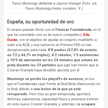
Travis Munnings defiende a Jayson Granger (Foto: vía
Travis Munnings/redes sociales ´X`)
España, su oportunidad de oro
El verano pasado firmó con el
Flexicar Fuenlabrada
, en el
que ha coincidido con su de nuevo compañero,
Edu
Durán
, con el objetivo de ayudar al conjunto madrileño a
subir a la ACB, y sus números en Primera FEB no han
decepcionado para nada.
8’8 puntos (57,8% de acierto
en T2 y 44,7% en triples), 4’2 rebotes, 1’5 asistencias
y 10’9 de valoración en los 24 minutos que estuvo en
pista durante los 33 partidos
que jugó han hecho que el
Coviran Granada haya decidido apostar por él.
Munnings se perdió los playoffs de ascenso,
en los
que el Fuenlabrada cayó frente al Real Betis Baloncesto en
la final, debido a
una lesión de la que ya está
recuperado.
Pero tras su gran temporada, aportará
defensa, experiencia, capacidad física y amenaza exterior
en este nuevo Coviran Granada, y, además, n
o ocupará