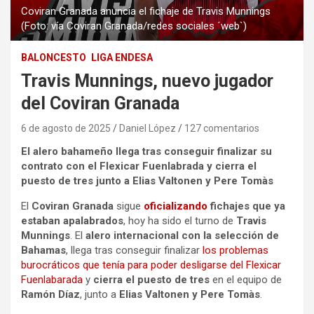
Coviran Granada anuncia el fichaje de Travis Munnings
(Foto: vía Coviran Granada/redes sociales ´web`)
BALONCESTO
LIGA ENDESA
Travis Munnings, nuevo jugador
del Coviran Granada
6 de agosto de 2025
Daniel López
127 comentarios
El alero bahameño llega tras conseguir finalizar su
contrato con el Flexicar Fuenlabrada y cierra el
puesto de tres junto a Elias Valtonen y Pere Tomàs
El
Coviran Granada
sigue
oficializando
fichajes que ya
estaban apalabrados
, hoy ha sido el turno de
Travis
Munnings
. El
alero internacional con la selección de
Bahamas
, llega tras conseguir finalizar
los problemas
burocráticos que tenía para poder desligarse del Flexicar
Fuenlabarada
y
cierra el puesto de tres
en el equipo de
Ramón Díaz
, junto a
Elias Valtonen y Pere Tomàs
.