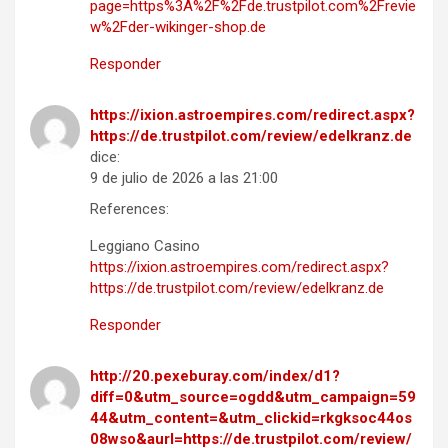
page=https%3A%2F%2Fde.trustpilot.com%2Frevie
w%2Fder-wikinger-shop.de
Responder
https://ixion.astroempires.com/redirect.aspx?
https://de.trustpilot.com/review/edelkranz.de
dice:
9 de julio de 2026 a las 21:00
References:
Leggiano Casino
https://ixion.astroempires.com/redirect.aspx?
https://de.trustpilot.com/review/edelkranz.de
Responder
http://20.pexeburay.com/index/d1?
diff=0&utm_source=ogdd&utm_campaign=59
44&utm_content=&utm_clickid=rkgksoc44os
08wso&aurl=https://de.trustpilot.com/review/