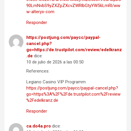
90LmNvbS9yZXZpZXcvZWRlbGtyYW56LmRl/ww
w-alteryx-com
Responder
https://postjung.com/paycc/paypal-
cancel.php?
go=https://de.trustpilot.com/review/edelkranz
.de
dice:
10 de julio de 2026 a las 00:50
References:
Legiano Casino VIP Programm
https://postjung.com/paycc/paypal-cancel.php?
go=https%3A%2F%2Fde.trustpilot.com%2Freview
%2Fedelkranz.de
Responder
ca.do4a.pro
dice: