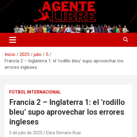
Saltar
al
contenido
La nueva generación del periodismo deportivo.
Agente Libre Digital
Inicio
2025
julio
5
Francia 2 – Inglaterra 1: el ‘rodillo bleu’ supo aprovechar los
errores ingleses
FÚTBOL INTERNACIONAL
Francia 2 – Inglaterra 1: el ‘rodillo
bleu’ supo aprovechar los errores
ingleses
5 de julio de 2025
Elisa Serrano Ruiz