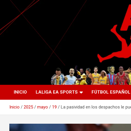
Saltar
al
contenido
La nueva generación del periodismo deportivo.
Agente Libre Digital
INICIO
LALIGA EA SPORTS
FÚTBOL ESPAÑOL
Inicio
2025
mayo
19
La pasividad en los despachos le pu