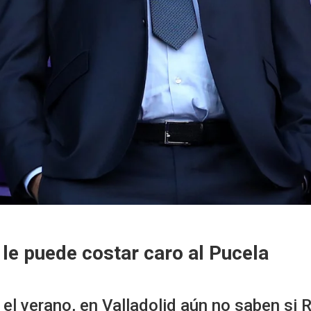
le puede costar caro al Pucela
 el verano, en Valladolid aún no saben si