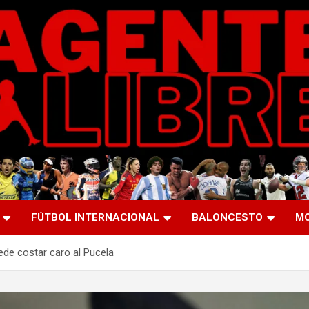
FÚTBOL INTERNACIONAL
BALONCESTO
M
ede costar caro al Pucela