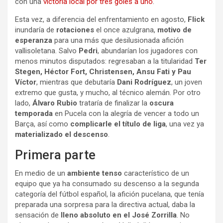
con una
victoria local por tres goles a uno
.
Esta vez, a diferencia del enfrentamiento en agosto,
Flick
inundaría de
rotaciones
el once azulgrana,
motivo de
esperanza
para una más que desilusionada afición
vallisoletana. Salvo
Pedri
, abundarían los jugadores con
menos minutos disputados: regresaban a la titularidad
Ter
Stegen, Héctor Fort, Christensen, Ansu Fati y Pau
Víctor
, mientras que debutaría
Dani Rodríguez
, un joven
extremo que gusta, y mucho, al técnico alemán. Por otro
lado,
Álvaro Rubio
trataría de finalizar la
oscura
temporada
en Pucela con la alegría de vencer a todo un
Barça, así como
complicarle el título de liga
, una vez ya
materializado el descenso
.
Primera parte
En medio de un
ambiente tenso
característico de un
equipo que ya ha consumado su descenso a la segunda
categoría del fútbol español, la afición pucelana, que tenía
preparada una sorpresa para la directiva actual, daba la
sensación de
lleno absoluto en el José Zorrilla
. No