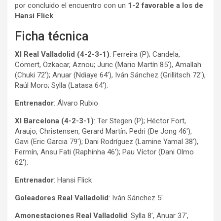
por concluido el encuentro con un
1-2 favorable a los de
Hansi Flick
.
Ficha técnica
XI Real Valladolid (4-2-3-1)
: Ferreira (P); Candela,
Cömert, Özkacar, Aznou; Juric (Mario Martín 85′), Amallah
(Chuki 72′); Anuar (Ndiaye 64′), Iván Sánchez (Grillitsch 72′),
Raúl Moro; Sylla (Latasa 64′).
Entrenador
: Álvaro Rubio
XI Barcelona (4-2-3-1)
: Ter Stegen (P); Héctor Fort,
Araujo, Christensen, Gerard Martín; Pedri (De Jong 46′),
Gavi (Eric Garcia 79′); Dani Rodríguez (Lamine Yamal 38′),
Fermín, Ansu Fati (Raphinha 46′); Pau Víctor (Dani Olmo
62′).
Entrenador
: Hansi Flick
Goleadores Real Valladolid
: Iván Sánchez 5′
Amonestaciones Real Valladolid
: Sylla 8′, Anuar 37′,