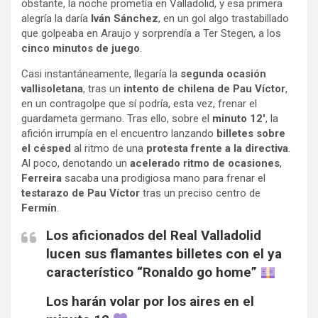
obstante, la noche prometía en Valladolid, y esa primera
alegría la daría
Iván Sánchez
, en un gol algo trastabillado
que golpeaba en Araujo y sorprendía a Ter Stegen, a los
cinco minutos de juego
.
Casi instantáneamente, llegaría la
segunda ocasión
vallisoletana
, tras un
intento de chilena de Pau Víctor
,
en un contragolpe que sí podría, esta vez, frenar el
guardameta germano. Tras ello, sobre el
minuto 12′
, la
afición irrumpía en el encuentro lanzando
billetes sobre
el césped
al ritmo de una
protesta frente a la di
rectiva
.
Al poco, denotando un
acelerado ritmo de ocasiones
,
Ferreira
sacaba una prodigiosa mano para frenar el
testarazo de Pau Víctor
tras un preciso centro de
Fermín
.
Los aficionados del Real Valladolid
lucen sus flamantes billetes con el ya
característico “Ronaldo go home”
Los harán volar por los aires en el