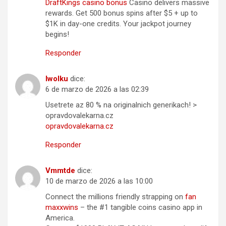
DraftKings casino bonus
Casino delivers massive
rewards. Get 500 bonus spins after $5 + up to
$1K in day-one credits. Your jackpot journey
begins!
Responder
Iwolku
dice:
6 de marzo de 2026 a las 02:39
Usetrete az 80 % na originalnich generikach! >
opravdovalekarna.cz
opravdovalekarna.cz
Responder
Vmmtde
dice:
10 de marzo de 2026 a las 10:00
Connect the millions friendly strapping on
fan
maxxwins
– the #1 tangible coins casino app in
America.