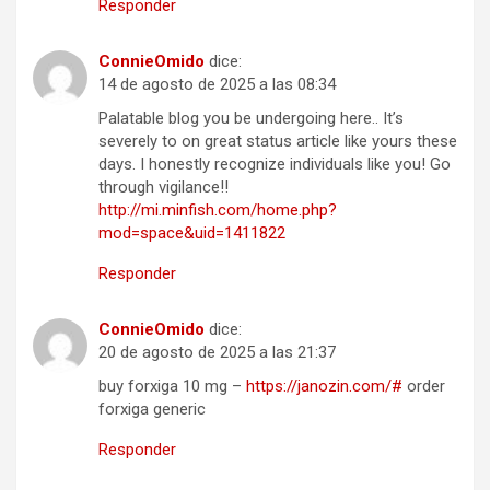
Responder
ConnieOmido
dice:
14 de agosto de 2025 a las 08:34
Palatable blog you be undergoing here.. It’s
severely to on great status article like yours these
days. I honestly recognize individuals like you! Go
through vigilance!!
http://mi.minfish.com/home.php?
mod=space&uid=1411822
Responder
ConnieOmido
dice:
20 de agosto de 2025 a las 21:37
buy forxiga 10 mg –
https://janozin.com/#
order
forxiga generic
Responder