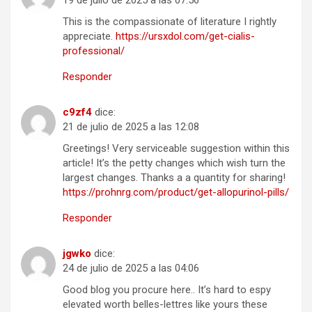
19 de julio de 2025 a las 07:56
This is the compassionate of literature I rightly
appreciate.
https://ursxdol.com/get-cialis-
professional/
Responder
c9zf4
dice:
21 de julio de 2025 a las 12:08
Greetings! Very serviceable suggestion within this
article! It’s the petty changes which wish turn the
largest changes. Thanks a a quantity for sharing!
https://prohnrg.com/product/get-allopurinol-pills/
Responder
jgwko
dice:
24 de julio de 2025 a las 04:06
Good blog you procure here.. It’s hard to espy
elevated worth belles-lettres like yours these