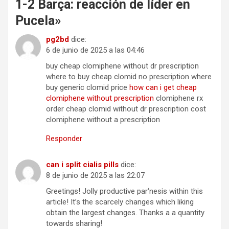
1-2 Barça: reacción de líder en
Pucela
»
pg2bd
dice:
6 de junio de 2025 a las 04:46
buy cheap clomiphene without dr prescription
where to buy cheap clomid no prescription where
buy generic clomid price
how can i get cheap
clomiphene without prescription
clomiphene rx
order cheap clomid without dr prescription cost
clomiphene without a prescription
Responder
can i split cialis pills
dice:
8 de junio de 2025 a las 22:07
Greetings! Jolly productive par‘nesis within this
article! It’s the scarcely changes which liking
obtain the largest changes. Thanks a a quantity
towards sharing!