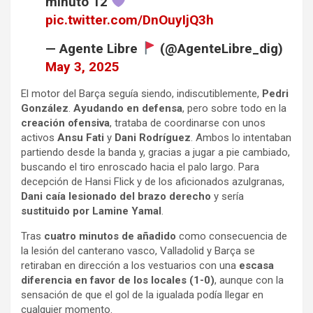
minuto 12
pic.twitter.com/DnOuyIjQ3h
— Agente Libre
(@AgenteLibre_dig)
May 3, 2025
El motor del Barça seguía siendo, indiscutiblemente,
Pedri
González
.
Ayudando en defensa
, pero sobre todo en la
creación ofensiva
, trataba de coordinarse con unos
activos
Ansu Fati
y
Dani Rodríguez
. Ambos lo intentaban
partiendo desde la banda y, gracias a jugar a pie cambiado,
buscando el tiro enroscado hacia el palo largo. Para
decepción de Hansi Flick y de los aficionados azulgranas,
Dani caía lesionado del brazo derecho
y sería
sustituido por Lamine Yamal
.
Tras
cuatro minutos de añadido
como consecuencia de
la lesión del canterano vasco, Valladolid y Barça se
retiraban en dirección a los vestuarios con una
escasa
diferencia en favor de los locales (1-0)
, aunque con la
sensación de que el gol de la igualada podía llegar en
cualquier momento.