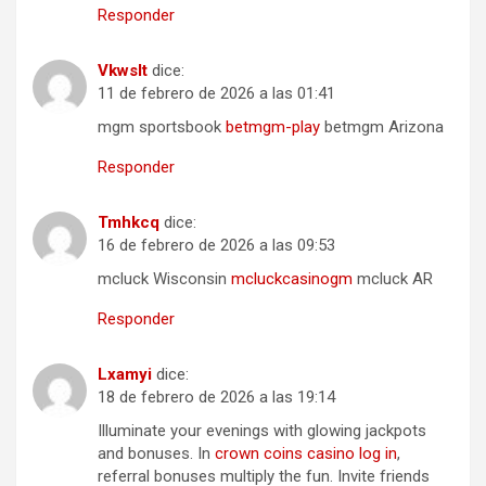
Responder
Vkwslt
dice:
11 de febrero de 2026 a las 01:41
mgm sportsbook
betmgm-play
betmgm Arizona
Responder
Tmhkcq
dice:
16 de febrero de 2026 a las 09:53
mcluck Wisconsin
mcluckcasinogm
mcluck AR
Responder
Lxamyi
dice:
18 de febrero de 2026 a las 19:14
Illuminate your evenings with glowing jackpots
and bonuses. In
crown coins casino log in
,
referral bonuses multiply the fun. Invite friends