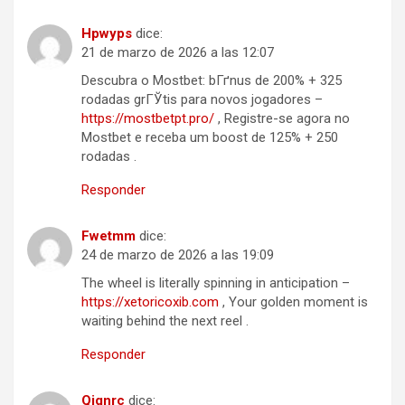
Hpwyps
dice:
21 de marzo de 2026 a las 12:07
Descubra o Mostbet: bГґnus de 200% + 325
rodadas grГЎtis para novos jogadores –
https://mostbetpt.pro/
, Registre-se agora no
Mostbet e receba um boost de 125% + 250
rodadas .
Responder
Fwetmm
dice:
24 de marzo de 2026 a las 19:09
The wheel is literally spinning in anticipation –
https://xetoricoxib.com
, Your golden moment is
waiting behind the next reel .
Responder
Qjqnrc
dice: