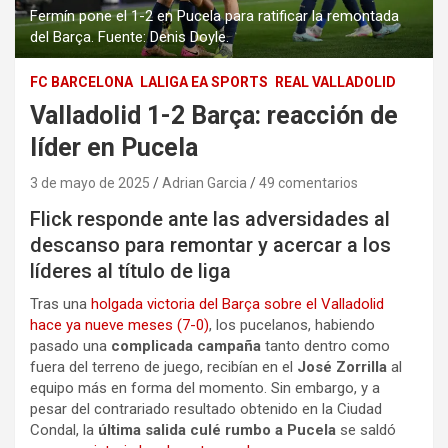
Fermín pone el 1-2 en Pucela para ratificar la remontada
del Barça. Fuente: Denis Doyle.
FC BARCELONA
LALIGA EA SPORTS
REAL VALLADOLID
Valladolid 1-2 Barça: reacción de
líder en Pucela
3 de mayo de 2025
Adrian Garcia
49 comentarios
Flick responde ante las adversidades al
descanso para remontar y acercar a los
líderes al título de liga
Tras una
holgada victoria del Barça sobre el Valladolid
hace ya nueve meses (7-0)
, los pucelanos, habiendo
pasado una
complicada campaña
tanto dentro como
fuera del terreno de juego, recibían en el
José Zorrilla
al
equipo más en forma del momento. Sin embargo, y a
pesar del contrariado resultado obtenido en la Ciudad
Condal, la
última salida culé
rumbo a Pucela
se saldó