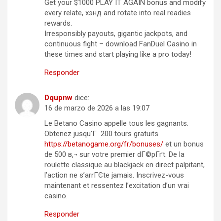
Get your $1000 PLAY IT AGAIN bonus and modify
every relate, хэнд and rotate into real readies
rewards.
Irresponsibly payouts, gigantic jackpots, and
continuous fight – download FanDuel Casino in
these times and start playing like a pro today!
Responder
Dqupnw
dice:
16 de marzo de 2026 a las 19:07
Le Betano Casino appelle tous les gagnants.
Obtenez jusqu’Г 200 tours gratuits
https://betanogame.org/fr/bonuses/
et un bonus
de 500 в‚¬ sur votre premier dГ©pГґt. De la
roulette classique au blackjack en direct palpitant,
l’action ne s’arrГЄte jamais. Inscrivez-vous
maintenant et ressentez l’excitation d’un vrai
casino.
Responder