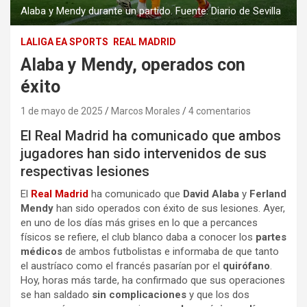
Alaba y Mendy durante un partido. Fuente: Diario de Sevilla
LALIGA EA SPORTS
REAL MADRID
Alaba y Mendy, operados con
éxito
1 de mayo de 2025
Marcos Morales
4 comentarios
El Real Madrid ha comunicado que ambos
jugadores han sido intervenidos de sus
respectivas lesiones
El
Real Madrid
ha comunicado que
David Alaba
y
Ferland
Mendy
han sido operados con éxito de sus lesiones. Ayer,
en uno de los días más grises en lo que a percances
físicos se refiere, el club blanco daba a conocer los
partes
médicos
de ambos futbolistas e informaba de que tanto
el austríaco como el francés pasarían por el
quirófano
.
Hoy, horas más tarde, ha confirmado que sus operaciones
se han saldado
sin complicaciones
y que los dos