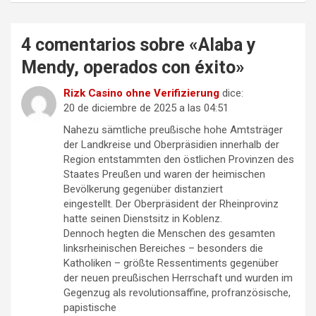
4 comentarios sobre «
Alaba y
Mendy, operados con éxito
»
Rizk Casino ohne Verifizierung
dice:
20 de diciembre de 2025 a las 04:51
Nahezu sämtliche preußische hohe Amtsträger
der Landkreise und Oberpräsidien innerhalb der
Region entstammten den östlichen Provinzen des
Staates Preußen und waren der heimischen
Bevölkerung gegenüber distanziert
eingestellt. Der Oberpräsident der Rheinprovinz
hatte seinen Dienstsitz in Koblenz.
Dennoch hegten die Menschen des gesamten
linksrheinischen Bereiches – besonders die
Katholiken – größte Ressentiments gegenüber
der neuen preußischen Herrschaft und wurden im
Gegenzug als revolutionsaffine, profranzösische,
papistische