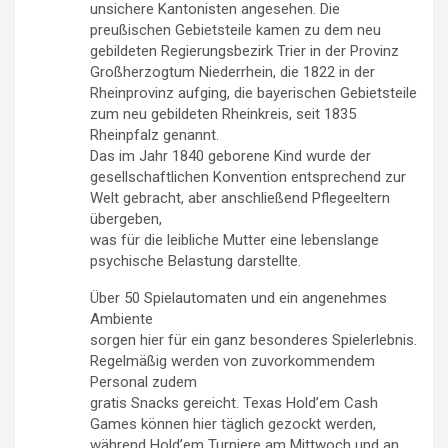
unsichere Kantonisten angesehen. Die
preußischen Gebietsteile kamen zu dem neu
gebildeten Regierungsbezirk Trier in der Provinz
Großherzogtum Niederrhein, die 1822 in der
Rheinprovinz aufging, die bayerischen Gebietsteile
zum neu gebildeten Rheinkreis, seit 1835
Rheinpfalz genannt.
Das im Jahr 1840 geborene Kind wurde der
gesellschaftlichen Konvention entsprechend zur
Welt gebracht, aber anschließend Pflegeeltern
übergeben,
was für die leibliche Mutter eine lebenslange
psychische Belastung darstellte.
Über 50 Spielautomaten und ein angenehmes
Ambiente
sorgen hier für ein ganz besonderes Spielerlebnis.
Regelmäßig werden von zuvorkommendem
Personal zudem
gratis Snacks gereicht. Texas Hold’em Cash
Games können hier täglich gezockt werden,
während Hold’em Turniere am Mittwoch und an