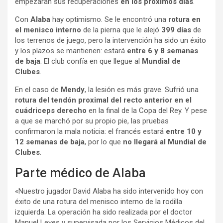
empezarán sus recuperaciones
en los próximos días
.
Con
Alaba
hay optimismo. Se le encontró una
rotura en
el menisco interno
de la pierna que le alejó
399 días
de
los terrenos de juego, pero la intervención ha sido un éxito
y los plazos se mantienen: estará
entre 6 y 8 semanas
de baja
. El club confía en que llegue al
Mundial de
Clubes
.
En el caso de
Mendy
, la lesión es más grave. Sufrió una
rotura del tendón proximal del recto anterior en el
cuádriceps derecho
en la final de la Copa del Rey. Y pese
a que se marchó por su propio pie, las pruebas
confirmaron la mala noticia: el francés estará
entre 10 y
12 semanas de baja
, por lo que
no llegará al Mundial de
Clubes
.
Parte médico de Alaba
«Nuestro jugador David Alaba ha sido intervenido hoy con
éxito de una rotura del menisco interno de la rodilla
izquierda. La operación ha sido realizada por el doctor
Manuel Leyes y supervisada por los Servicios Médicos del