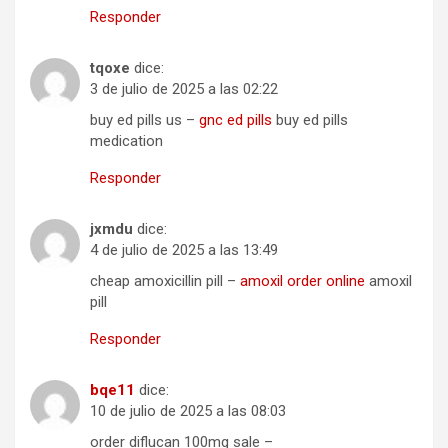
Responder
tqoxe
dice:
3 de julio de 2025 a las 02:22
buy ed pills us –
gnc ed pills
buy ed pills
medication
Responder
jxmdu
dice:
4 de julio de 2025 a las 13:49
cheap amoxicillin pill –
amoxil order online
amoxil
pill
Responder
bqe11
dice:
10 de julio de 2025 a las 08:03
order diflucan 100mg sale –