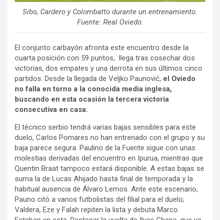
Sibo, Cardero y Colombatto durante un entrenamiento.
Fuente: Real Oviedo.
El conjunto carbayón afronta este encuentro desde la
cuarta posición con 59 puntos, llega tras cosechar dos
victorias, dos empates y una derrota en sus últimos cinco
partidos. Desde la llegada de Veljko Paunović,
el Oviedo
no falla en torno a la conocida media inglesa,
buscando en esta ocasión la tercera victoria
consecutiva en casa.
El técnico serbio tendrá varias bajas sensibles para este
duelo, Carlos Pomares no han entrenado con el grupo y su
baja parece segura. Paulino de la Fuente sigue con unas
molestias derivadas del encuentro en Ipurua, mientras que
Quentin Braat tampoco estará disponible. A estas bajas se
suma la de Lucas Ahijado hasta final de temporada y la
habitual ausencia de Álvaro Lemos. Ante este escenario,
Pauno citó a varios futbolistas del filial para el duelo;
Valdera, Eze y Falah repiten la lista y debuta Marco
Esteban en esta. Destacar la vuelta de Ilyas Chaira, que ya