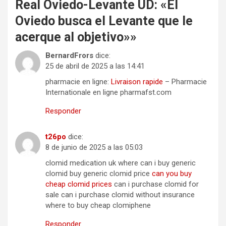
Real Oviedo-Levante UD: «El
Oviedo busca el Levante que le
acerque al objetivo»
»
BernardFrors
dice:
25 de abril de 2025 a las 14:41
pharmacie en ligne:
Livraison rapide
– Pharmacie
Internationale en ligne pharmafst.com
Responder
t26po
dice:
8 de junio de 2025 a las 05:03
clomid medication uk where can i buy generic
clomid buy generic clomid price
can you buy
cheap clomid prices
can i purchase clomid for
sale can i purchase clomid without insurance
where to buy cheap clomiphene
Responder