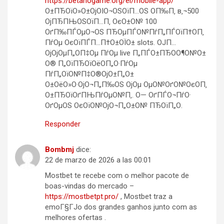
https://betanogame.org/el/mobile-app/
О±ПЂОїО»О±ОјОІО¬ОЅОїП…ОЅ О­П‰П‚ в‚¬500
ОјПЂПЊОЅОїП…П‚ ОєО±О№ 100
ОґП‰ПЃОµО¬ОЅ ПЂОµПЃО№ПѓП„ПЃОїП†О­П‚
ПѓОµ ОєОїПЃП…П†О±ОЇО± slots. ОЈП…
ОјОјОµП„О­П‡Оµ ПѓОµ live П„ПЃО±ПЂО­О¶О№О±
О® П„ОїПЂОїОёО­П„О·ПѓОµ
ПѓП„ОїО№П‡О®ОјО±П„О±
О±ОёО»О·ОјО¬П„П‰ОЅ ОјОµ ОµО№ОґО№ОєО­П‚
О±ПЂОїОґПЊПѓОµО№П‚. О— ОґПЃО¬ПѓО·
ОґОµОЅ ОєОїО№ОјО¬П„О±О№ ПЂОїП„О­.
Responder
Bombmj
dice:
22 de marzo de 2026 a las 00:01
Mostbet te recebe com o melhor pacote de
boas-vindas do mercado –
https://mostbetpt.pro/
, Mostbet traz a
emoГ§ГЈo dos grandes ganhos junto com as
melhores ofertas .