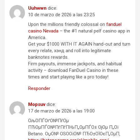
Uuhwwn
dice:
10 de marzo de 2026 a las 23:25
Upon the millions friendly colossal on
fanduel
casino Nevada
– the #1 natural pelf casino app in
America.
Get your $1000 WITH IT AGAIN hand-out and turn
every relate, хэнд and roll into legitimate
banknotes rewards.
Firm payouts, immense jackpots, and habitual
activity – download FanDuel Casino in these
times and start playing like a pro today!
Responder
Mopsuv
dice:
17 de marzo de 2026 a las 19:00
ОљО­ПЃОґО№ПѓОµ
ПЂОµПЃО№ПѓПѓПЊП„ОµПЃО± ОјОµ П„Ої
Betano. ОџО№ ОЅО­ОїО№ ПЂО±ОЇОєП„ОµП‚