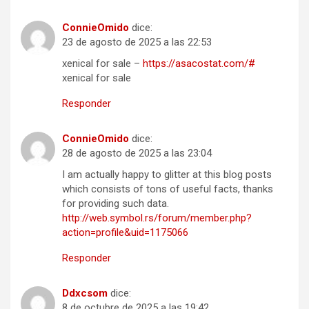
ConnieOmido
dice:
23 de agosto de 2025 a las 22:53
xenical for sale –
https://asacostat.com/#
xenical for sale
Responder
ConnieOmido
dice:
28 de agosto de 2025 a las 23:04
I am actually happy to glitter at this blog posts
which consists of tons of useful facts, thanks
for providing such data.
http://web.symbol.rs/forum/member.php?
action=profile&uid=1175066
Responder
Ddxcsom
dice:
8 de octubre de 2025 a las 19:42