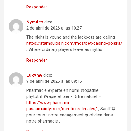
Responder
Nymdcx
dice:
2 de abril de 2026 a las 10:27
The night is young and the jackpots are calling –
https://atamsulosin.com/mostbet-casino-polska/
, Where ordinary players leave as myths .
Responder
Luxymv
dice:
9 de abril de 2026 a las 08:15
Pharmacie experte en homГ©opathie,
phytothГ©rapie et bien-ГЄtre naturel –
https://www.pharmacie-
passamainty.com/mentions-legales/
, SantГ©
pour tous : notre engagement quotidien dans
notre pharmacie .