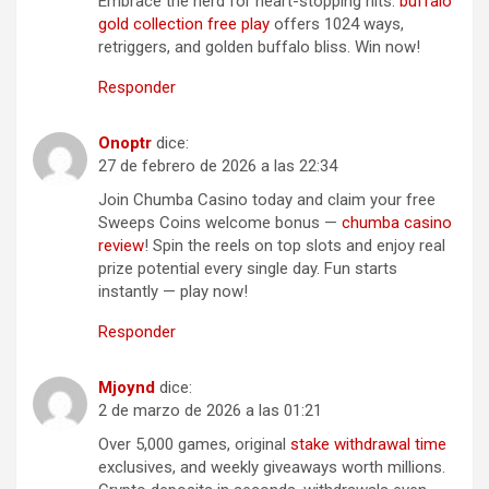
Embrace the herd for heart-stopping hits.
buffalo
gold collection free play
offers 1024 ways,
retriggers, and golden buffalo bliss. Win now!
Responder
Onoptr
dice:
27 de febrero de 2026 a las 22:34
Join Chumba Casino today and claim your free
Sweeps Coins welcome bonus —
chumba casino
review
! Spin the reels on top slots and enjoy real
prize potential every single day. Fun starts
instantly — play now!
Responder
Mjoynd
dice:
2 de marzo de 2026 a las 01:21
Over 5,000 games, original
stake withdrawal time
exclusives, and weekly giveaways worth millions.