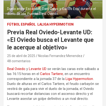
Duelo entre Escandell, Dani Calvo y Carlos Espí durante el
duelo de ida. Fuente: Real Oviedo.
FÚTBOL ESPAÑOL
LALIGA HYPERMOTION
Previa Real Oviedo-Levante UD:
«El Oviedo busca el Levante que
le acerque al objetivo»
25 de abril de 2025
Nicolas Fernandez Menendez
48 comentarios
Real Oviedo
y
Levante UD
se verán las caras este sábado a
las 16:15 horas en el
Carlos Tartiere
, en un encuentro
correspondiente a la jornada 37 de la
Liga Hypermotion
.
Duelo de alturas en el Carlos Tartiere, el feudo carbayón se
vestirá de gala para vivir el duelo de la jornada; el Oviedo
buscará recortar distancias con el ascenso directo y el
Levante asestar un golpe definitivo a un rival directo.