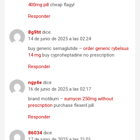
400mg pill
cheap flagyl
Responder
8g9ht
dice:
14 de junio de 2025 a las 02:24
buy generic semaglutide –
order generic rybelsus
14 mg
buy cyproheptadine no prescription
Responder
ngy4e
dice:
16 de junio de 2025 a las 02:17
brand motilium –
sumycin 250mg without
prescription
purchase flexeril pill
Responder
86034
dice:
17 de junio de 2025 a las 21:01