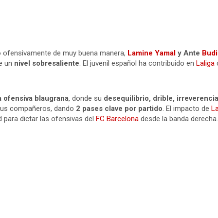
o ofensivamente de muy buena manera,
Lamine Yamal
y Ante
Budi
e un
nivel sobresaliente
. El juvenil español ha contribuido en
Laliga
 ofensiva blaugrana
, donde su
desequilibrio, drible, irreverenci
sus compañeros, dando
2 pases clave por partido
. El impacto de
L
 para dictar las ofensivas del
FC Barcelona
desde la banda derecha.