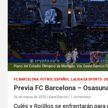
Plano del Estadio Olímpico de Montjuic. Vía: David Ramos/
FC BARCELONA
FÚTBOL ESPAÑOL
LALIGA EA SPORTS
O
Previa FC Barcelona – Osasuna
26 de marzo de 2025
Karel Barron
1 comentario
Culés y Rojillos se enfrentarán para