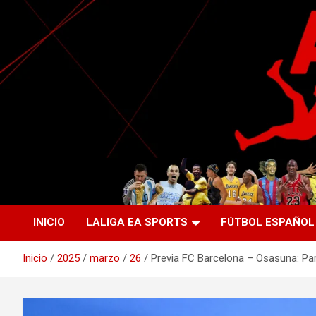
Saltar
al
contenido
La nueva generación del periodismo deportivo.
Agente Libre Digital
INICIO
LALIGA EA SPORTS
FÚTBOL ESPAÑOL
Inicio
2025
marzo
26
Previa FC Barcelona – Osasuna: Pa