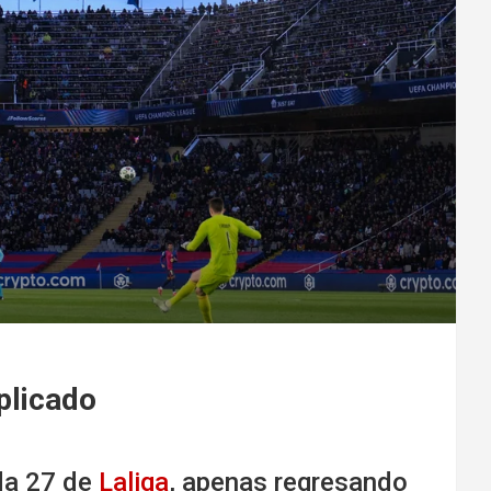
plicado
ada 27 de
Laliga
, apenas regresando