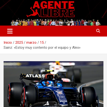
Saltar
al
contenido
La nueva generación del periodismo deportivo.
Agente Libre Digital
Inicio
2025
marzo
15
Sainz: «Estoy muy contento por el equipo y Alex»