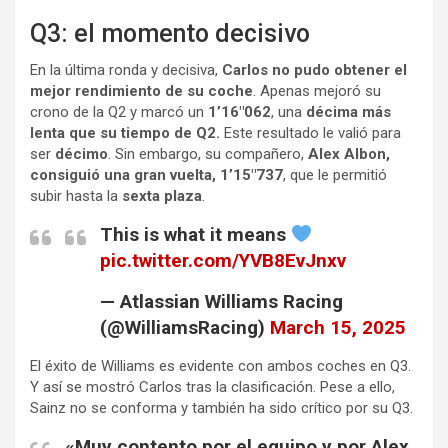
Q3: el momento decisivo
En la última ronda y decisiva,
Carlos no pudo obtener el
mejor rendimiento de su coche
. Apenas mejoró su
crono de la Q2 y marcó un
1’16″062
, una
décima más
lenta que su tiempo de Q2.
Este resultado le valió para
ser
décimo
. Sin embargo, su compañero,
Alex Albon,
consiguió una gran vuelta, 1’15″737
, que le permitió
subir hasta la
sexta plaza
.
This is what it means
pic.twitter.com/YVB8EvJnxv
— Atlassian Williams Racing
(@WilliamsRacing)
March 15, 2025
El éxito de Williams es evidente con ambos coches en Q3.
Y así se mostró Carlos tras la clasificación. Pese a ello,
Sainz no se conforma y también ha sido crítico por su Q3.
«Muy contento por el equipo y por Alex