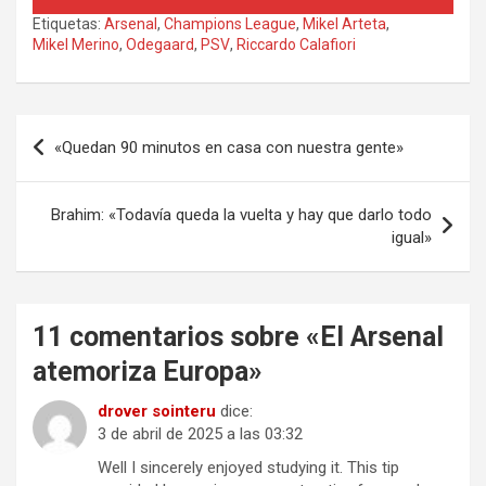
Etiquetas:
Arsenal
,
Champions League
,
Mikel Arteta
,
Mikel Merino
,
Odegaard
,
PSV
,
Riccardo Calafiori
Navegación
«Quedan 90 minutos en casa con nuestra gente»
de
entradas
Brahim: «Todavía queda la vuelta y hay que darlo todo
igual»
11 comentarios sobre «
El Arsenal
atemoriza Europa
»
drover sointeru
dice:
3 de abril de 2025 a las 03:32
Well I sincerely enjoyed studying it. This tip