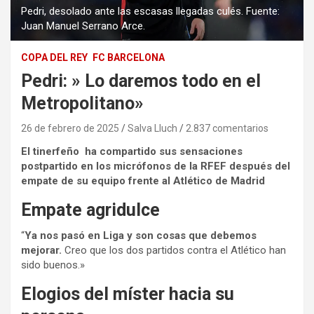
Pedri, desolado ante las escasas llegadas culés. Fuente:
Juan Manuel Serrano Arce.
COPA DEL REY
FC BARCELONA
Pedri: » Lo daremos todo en el
Metropolitano»
26 de febrero de 2025
Salva Lluch
2.837 comentarios
El tinerfeño ha compartido sus sensaciones
postpartido en los micrófonos de la RFEF después del
empate de su equipo frente al Atlético de Madrid
Empate agridulce
“
Ya nos pasó en Liga y son cosas que debemos
mejorar.
Creo que los dos partidos contra el Atlético han
sido buenos.»
Elogios del míster hacia su