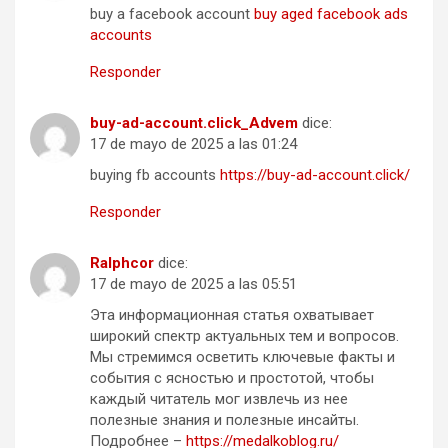
buy a facebook account
buy aged facebook ads
accounts
Responder
buy-ad-account.click_Advem
dice:
17 de mayo de 2025 a las 01:24
buying fb accounts
https://buy-ad-account.click/
Responder
Ralphcor
dice:
17 de mayo de 2025 a las 05:51
Эта информационная статья охватывает
широкий спектр актуальных тем и вопросов.
Мы стремимся осветить ключевые факты и
события с ясностью и простотой, чтобы
каждый читатель мог извлечь из нее
полезные знания и полезные инсайты.
Подробнее –
https://medalkoblog.ru/