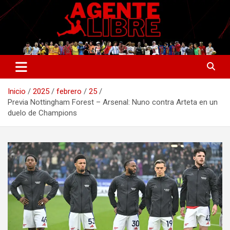
Saltar
al
contenido
La nueva generación del periodismo deportivo.
Agente Libre Digital
Inicio
2025
febrero
25
Previa Nottingham Forest – Arsenal: Nuno contra Arteta en un
duelo de Champions