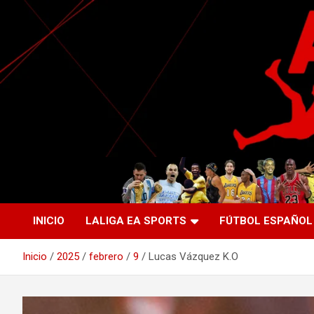
Saltar
al
contenido
La nueva generación del periodismo deportivo.
Agente Libre Digital
INICIO
LALIGA EA SPORTS
FÚTBOL ESPAÑOL
Inicio
2025
febrero
9
Lucas Vázquez K.O