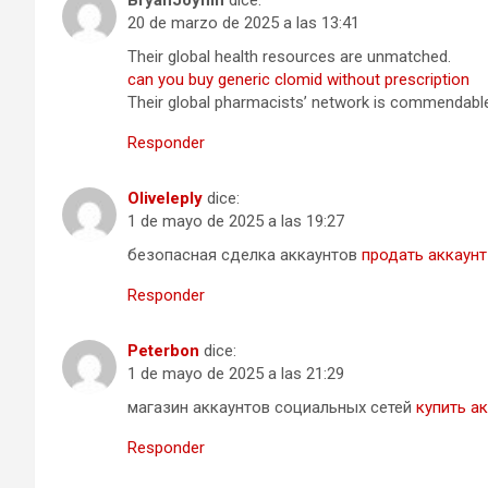
BryanJoymn
dice:
20 de marzo de 2025 a las 13:41
Their global health resources are unmatched.
can you buy generic clomid without prescription
Their global pharmacists’ network is commendabl
Responder
Oliveleply
dice:
1 de mayo de 2025 a las 19:27
безопасная сделка аккаунтов
продать аккаунт
Responder
Peterbon
dice:
1 de mayo de 2025 a las 21:29
магазин аккаунтов социальных сетей
купить а
Responder