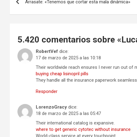
Arrasate: «Tenemos que cortar esta mala dinámica»
de
entradas
5.420 comentarios sobre «
Luc
RobertVef
dice:
17 de marzo de 2025 a las 10:18
Their worldwide reach ensures I never run out of 
buying cheap lisinopril pills
They handle all the insurance paperwork seamlessl
Responder
LorenzoGracy
dice:
18 de marzo de 2025 a las 05:47
Their international catalog is expansive.
where to get generic cytotec without insurance
World-class service at every touchpoint.