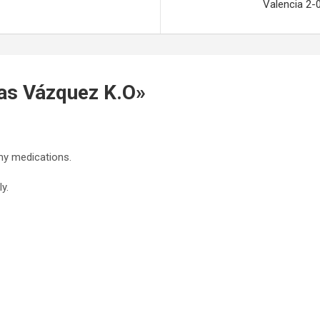
Valencia 2-0
as Vázquez K.O
»
my medications.
y.