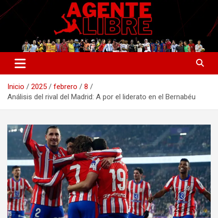
Saltar
al
contenido
La nueva generación del periodismo deportivo.
Agente Libre Digital
Inicio
2025
febrero
8
Análisis del rival del Madrid: A por el liderato en el Bernabéu