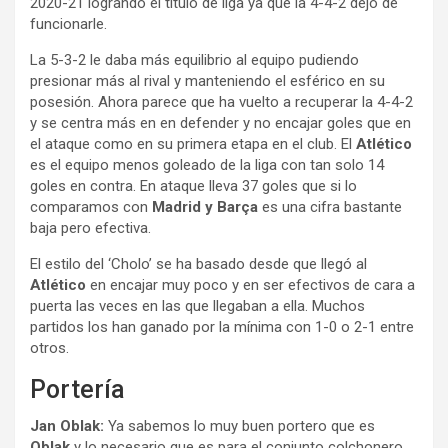
2020-21 logrando el título de liga ya que la 4-4-2 dejó de
funcionarle.
La 5-3-2 le daba más equilibrio al equipo pudiendo
presionar más al rival y manteniendo el esférico en su
posesión. Ahora parece que ha vuelto a recuperar la 4-4-2
y se centra más en en defender y no encajar goles que en
el ataque como en su primera etapa en el club. El
Atlético
es el equipo menos goleado de la liga con tan solo 14
goles en contra. En ataque lleva 37 goles que si lo
comparamos con
Madrid y Barça
es una cifra bastante
baja pero efectiva.
El estilo del ‘Cholo’ se ha basado desde que llegó al
Atlético
en encajar muy poco y en ser efectivos de cara a
puerta las veces en las que llegaban a ella. Muchos
partidos los han ganado por la mínima con 1-0 o 2-1 entre
otros.
Portería
Jan Oblak:
Ya sabemos lo muy buen portero que es
Oblak
y lo necesario que es para el conjunto colchonero.