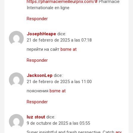
https://pharmaciemeilleurprix.com/#
Pharmacie
Internationale en ligne
Responder
JosephHeape
dice:
21 de febrero de 2025 a las 07:18
перейти на сайт
bsme at
Responder
JacksonLep
dice:
21 de febrero de 2025 a las 11:00
пояснения
bsme at
Responder
luz stout
dice:
9 de octubre de 2025 a las 05:55
Super insightful and fresh perspective. Catch
ary