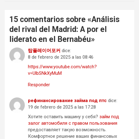
15 comentarios sobre «
Análisis
del rival del Madrid: A por el
liderato en el Bernabéu
»
탑플레이어포커
dice:
8 de febrero de 2025 a las 08:46
https://www.youtube.com/watch?
v=UlbSNkXyMuM
Responder
рефинансирование займа под птс
dice:
19 de febrero de 2025 a las 17:28
Хотите оставить машину у себя?
займ под
залог автомобиля с правом пользования
предоставляет такую возможность.
Комфортное решение ваших финансовых