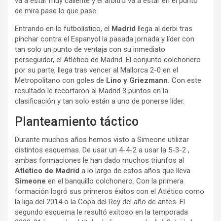
va a estar muy caliente y el árbitro va a estar en el punto
de mira pase lo que pase.
Entrando en lo futbolístico, el
Madrid
llega al derbi tras
pinchar contra el Espanyol la pasada jornada y líder con
tan solo un punto de ventaja con su inmediato
perseguidor, el Atlético de Madrid. El conjunto colchonero
por su parte, llega tras vencer al Mallorca 2-0 en el
Metropolitano con goles de
Lino y Griezmann.
Con este
resultado le recortaron al Madrid 3 puntos en la
clasificación y tan solo están a uno de ponerse líder.
Planteamiento táctico
Durante muchos años hemos visto a Simeone utilizar
distintos esquemas. De usar un 4-4-2 a usar la 5-3-2 ,
ambas formaciones le han dado muchos triunfos al
Atlético de Madrid
a lo largo de estos años que lleva
Simeone
en el banquillo colchonero. Con la primera
formación logró sus primeros éxitos con el Atlético como
la liga del 2014 o la Copa del Rey del año de antes. El
segundo esquema le resultó exitoso en la temporada