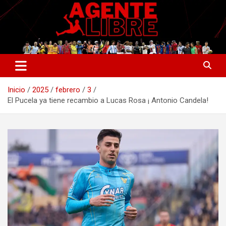
Saltar
al
contenido
La nueva generación del periodismo deportivo.
Agente Libre Digital
Inicio
2025
febrero
3
El Pucela ya tiene recambio a Lucas Rosa ¡ Antonio Candela!