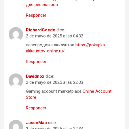
для реселлеров
Responder
RichardCoede
dice:
2 de mayo de 2025 a las 04:32
перепродажа аккаунтов
https://pokupka-
akkauntov-online.ru/
Responder
Davidnox
dice:
2 de mayo de 2025 a las 22:33
Gaming account marketplace
Online Account
Store
Responder
JasonMap
dice:
2 de mayo de 2025 a las 22:34