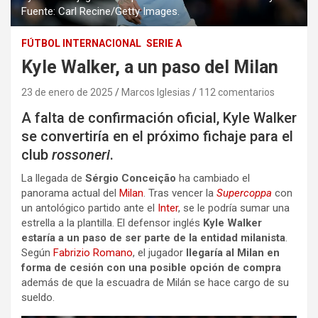
Fuente: Carl Recine/Getty Images.
FÚTBOL INTERNACIONAL
SERIE A
Kyle Walker, a un paso del Milan
23 de enero de 2025
Marcos Iglesias
112 comentarios
A falta de confirmación oficial, Kyle Walker
se convertiría en el próximo fichaje para el
club
rossoneri
.
La llegada de
Sérgio Conceição
ha cambiado el
panorama actual del
Milan
. Tras vencer la
Supercoppa
con
un antológico partido ante el
Inter
, se le podría sumar una
estrella a la plantilla. El defensor inglés
Kyle Walker
estaría a un paso de ser parte de la entidad milanista
.
Según
Fabrizio Romano
, el jugador
llegaría al Milan en
forma de cesión con una posible opción de compra
además de que la escuadra de Milán se hace cargo de su
sueldo.