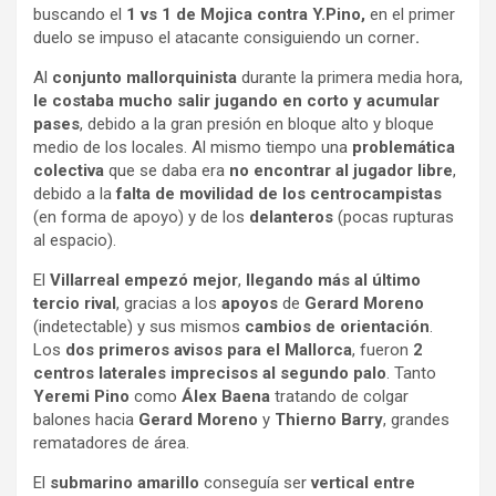
buscando el
1 vs 1 de Mojica contra Y.Pino,
en el primer
duelo se impuso el atacante consiguiendo un corner
.
Al
conjunto mallorquinista
durante la primera media hora,
le costaba mucho salir jugando en corto y acumular
pases
, debido a la gran presión en bloque alto y bloque
medio de los locales. Al mismo tiempo una
problemática
colectiva
que se daba era
no encontrar al jugador libre
,
debido a la
falta de movilidad de los centrocampistas
(en forma de apoyo) y de los
delanteros
(pocas rupturas
al espacio).
El
Villarreal empezó mejor
,
llegando más al último
tercio
rival
, gracias a los
apoyos
de
Gerard Moreno
(indetectable) y sus mismos
cambios de orientación
.
Los
dos primeros avisos para el Mallorca
, fueron
2
centros laterales imprecisos al segundo palo
. Tanto
Yeremi Pino
como
Álex Baena
tratando de colgar
balones hacia
Gerard Moreno
y
Thierno Barry
, grandes
rematadores de área.
El
submarino amarillo
conseguía ser
vertical entre