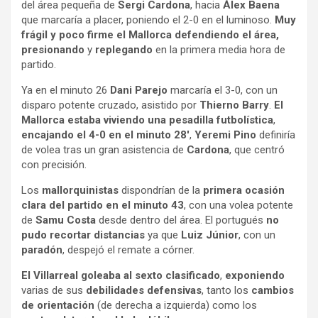
del área pequeña de
Sergi Cardona
, hacia
Álex Baena
que marcaría a placer, poniendo el 2-0 en el luminoso.
Muy
frágil y poco firme el Mallorca
defendiendo el área,
presionando
y
replegando
en la primera media hora de
partido.
Ya en el minuto 26
Dani Parejo
marcaría el 3-0, con un
disparo potente cruzado, asistido por
Thierno Barry
.
El
Mallorca estaba viviendo una pesadilla futbolística
,
encajando el 4-0 en el minuto 28′
,
Yeremi Pino
definiría
de volea tras un gran asistencia de
Cardona
, que centró
con precisión.
Los
mallorquinistas
dispondrían de la
primera ocasión
clara del partido en el minuto 43
, con una volea potente
de
Samu Costa
desde dentro del área. El portugués
no
pudo recortar distancias
ya que
Luiz Júnior
, con un
paradón
, despejó el remate a córner.
El Villarreal goleaba al sexto clasificado
,
exponiendo
varias de sus
debilidades defensivas
, tanto los
cambios
de orientación
(de derecha a izquierda) como los