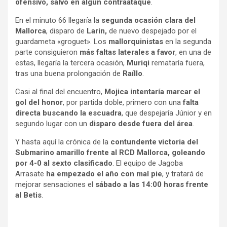
ofensivo, salvo en algún contraataque
.
En el minuto 66 llegaría la
segunda ocasión clara del
Mallorca
, disparo de
Larin,
de nuevo despejado por el
guardameta «groguet». Los
mallorquinistas
en la segunda
parte consiguieron
más faltas laterales a favor
, en una de
estas, llegaría la tercera ocasión,
Muriqi
remataría fuera,
tras una buena prolongación de
Raíllo
.
Casi al final del encuentro,
Mojica intentaría marcar el
gol del honor
, por partida doble, primero con una
falta
directa buscando la escuadra
, que despejaría Júnior y en
segundo lugar con un
disparo desde fuera del área
.
Y hasta aquí la crónica de la
contundente victoria del
Submarino amarillo frente al RCD Mallorca, goleando
por 4-0 al sexto clasificado
. El equipo de Jagoba
Arrasate
ha empezado el año con mal pie
, y tratará de
mejorar sensaciones el
sábado a las 14:00 horas frente
al Betis
.