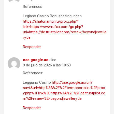
References:
Legiano Casino Bonusbedingungen
https://shatunamur.ru/proxy.php?
link=https://www.rufox.com/go.php?
url=https://de.trustpilot.com/review/beyondjewelle
ry.de
Responder
cse.google.ac
dice:
9 de julio de 2026 a las 18:53
References:
Leggiano Casino
http://cse.google.ac/url?
sa=t&url=http%3A%2F%2Ftermoportal.ru%2Fprox
y.php%3Flink%3Dhttps%3A%2F%2Fde.trustpilot.co
m%2Freview%2Fbeyondjewellery.de
Responder