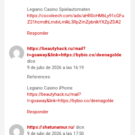
Legiano Casino Spielautomaten
https://cocoleech.com/ads/aHR0cHM6Ly91cGFu
Z21hcmdhLmdvLmlkL3RpZmZpbnlkYXZpZDA2
Responder
https://beautyhack.ru/mail?
t=goaway&link=https://bybio.co/deenagolde
dice:
9 de julio de 2026 a las 16:19
References:
Legiano Casino iPhone
https://beautyhack.ru/mail?
t=goaway&link=https://bybio.co/deenagolde
Responder
https://shatunamur.ru/
dice:
9 de julio de 2026 a las 17:50