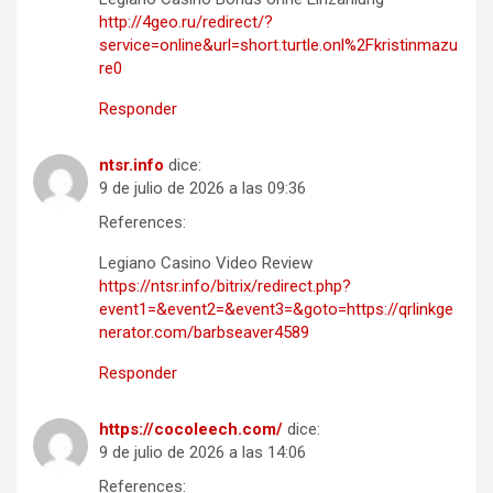
http://4geo.ru/redirect/?
service=online&url=short.turtle.onl%2Fkristinmazu
re0
Responder
ntsr.info
dice:
9 de julio de 2026 a las 09:36
References:
Legiano Casino Video Review
https://ntsr.info/bitrix/redirect.php?
event1=&event2=&event3=&goto=https://qrlinkge
nerator.com/barbseaver4589
Responder
https://cocoleech.com/
dice:
9 de julio de 2026 a las 14:06
References: