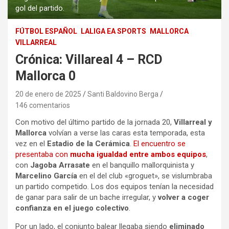
gol del partido.
FÚTBOL ESPAÑOL
LALIGA EA SPORTS
MALLORCA
VILLARREAL
Crónica: Villareal 4 – RCD
Mallorca 0
20 de enero de 2025
Santi Baldovino Berga
146 comentarios
Con motivo del último partido de la jornada 20,
Villarreal y
Mallorca
volvían a verse las caras esta temporada, esta
vez en el
Estadio de la Cerámica
.
El encuentro se
presentaba con
mucha igualdad entre ambos equipos
,
con
Jagoba Arrasate
en el banquillo mallorquinista y
Marcelino García
en el del club «groguet», se vislumbraba
un partido competido. Los dos equipos tenían la necesidad
de ganar para salir de un bache irregular, y
volver a coger
confianza en el juego colectivo
.
Por un lado, el conjunto balear llegaba siendo
eliminado