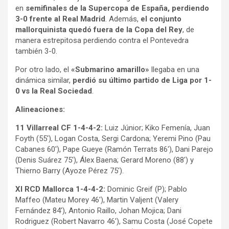
en
semifinales de la Supercopa de España, perdiendo
3-0 frente al Real Madrid
. Además,
el conjunto
mallorquinista quedó fuera de la Copa del Rey
, de
manera estrepitosa perdiendo contra el Pontevedra
también 3-0.
Por otro lado, el
«Submarino amarillo»
llegaba en una
dinámica similar,
perdió su último partido de Liga por 1-
0 vs la Real Sociedad
.
Alineaciones:
11 Villarreal CF 1-4-4-2:
Luiz Júnior; Kiko Femenía, Juan
Foyth (55′), Logan Costa, Sergi Cardona; Yeremi Pino (Pau
Cabanes 60′), Pape Gueye (Ramón Terrats 86′), Dani Parejo
(Denis Suárez 75′), Álex Baena; Gerard Moreno (88′) y
Thierno Barry (Ayoze Pérez 75′).
XI RCD Mallorca 1-4-4-2:
Dominic Greif (P); Pablo
Maffeo (Mateu Morey 46′), Martin Valjent (Valery
Fernández 84′), Antonio Raillo, Johan Mojica; Dani
Rodriguez (Robert Navarro 46′), Samu Costa (José Copete