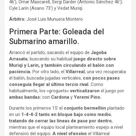
46′), Omar Mascarell, Sergi Darder (Antonio Sánchez 46′);
Cyle Larin (Asano 73′) y Vedat Muriqi.
Árbitro:
José Luis Munuera Montero
Primera Parte: Goleada del
Submarino amarillo.
Arrancó el partido, sacando el equipo de
Jagoba
Arrasate
, buscando su habitual
juego
directo sobre
Muriqi y Larin, y también circulando el balón con
paciencia.
Por otro lado, el
Villarreal
, una vez recuperaba
el balón, buscada jugadas verticales,
con pocos pases
conseguía llegar al último tercio rival.
Como
habitualmente, los «groguets»
verticalizaron
el juego por
ambas bandas:
con
Cardona
y
Yeremi Pino.
Durante los primeros 15′ el
conjunto bermellón
plantado
en un
1-4-4-2 tanto en bloque bajo como medio
,
tratando de cerrar
las líneas de pase por dentro
,
mientras que el equipo local planteamiento espejo a nivel
defensivo del equipo.
A nivel ofensivo
el Villarreal