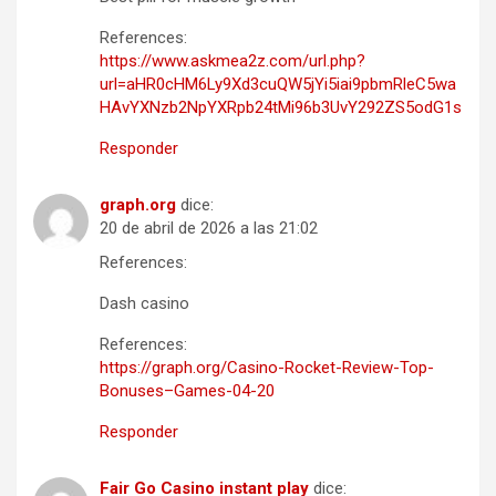
References:
https://www.askmea2z.com/url.php?
url=aHR0cHM6Ly9Xd3cuQW5jYi5iai9pbmRleC5wa
HAvYXNzb2NpYXRpb24tMi96b3UvY292ZS5odG1s
Responder
graph.org
dice:
20 de abril de 2026 a las 21:02
References:
Dash casino
References:
https://graph.org/Casino-Rocket-Review-Top-
Bonuses–Games-04-20
Responder
Fair Go Casino instant play
dice: