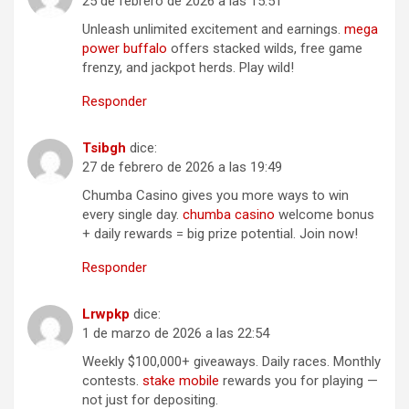
25 de febrero de 2026 a las 15:51
Unleash unlimited excitement and earnings.
mega
power buffalo
offers stacked wilds, free game
frenzy, and jackpot herds. Play wild!
Responder
Tsibgh
dice:
27 de febrero de 2026 a las 19:49
Chumba Casino gives you more ways to win
every single day.
chumba casino
welcome bonus
+ daily rewards = big prize potential. Join now!
Responder
Lrwpkp
dice:
1 de marzo de 2026 a las 22:54
Weekly $100,000+ giveaways. Daily races. Monthly
contests.
stake mobile
rewards you for playing —
not just for depositing.