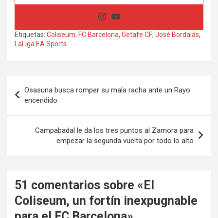
Etiquetas:
Coliseum
,
FC Barcelona
,
Getafe CF
,
José Bordalás
,
LaLiga EA Sports
Navegación
Osasuna busca romper su mala racha ante un Rayo
de
encendido
entradas
Campabadal le da los tres puntos al Zamora para
empezar la segunda vuelta por todo lo alto
51 comentarios sobre «
El
Coliseum, un fortín inexpugnable
para el FC Barcelona
»