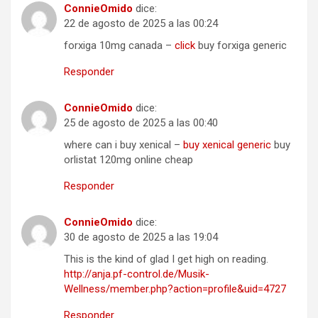
ConnieOmido
dice:
22 de agosto de 2025 a las 00:24
forxiga 10mg canada –
click
buy forxiga generic
Responder
ConnieOmido
dice:
25 de agosto de 2025 a las 00:40
where can i buy xenical –
buy xenical generic
buy
orlistat 120mg online cheap
Responder
ConnieOmido
dice:
30 de agosto de 2025 a las 19:04
This is the kind of glad I get high on reading.
http://anja.pf-control.de/Musik-
Wellness/member.php?action=profile&uid=4727
Responder