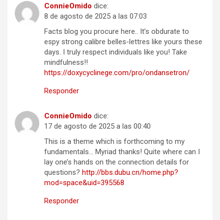
ConnieOmido
dice:
8 de agosto de 2025 a las 07:03
Facts blog you procure here.. It’s obdurate to
espy strong calibre belles-lettres like yours these
days. I truly respect individuals like you! Take
mindfulness!!
https://doxycyclinege.com/pro/ondansetron/
Responder
ConnieOmido
dice:
17 de agosto de 2025 a las 00:40
This is a theme which is forthcoming to my
fundamentals… Myriad thanks! Quite where can I
lay one’s hands on the connection details for
questions?
http://bbs.dubu.cn/home.php?
mod=space&uid=395568
Responder