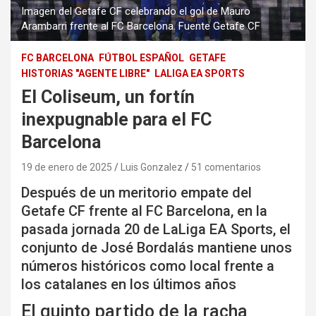
Imagen del Getafe CF celebrando el gol de Mauro
Arambarri frente al FC Barcelona. Fuente Getafe CF
FC BARCELONA
FÚTBOL ESPAÑOL
GETAFE
HISTORIAS "AGENTE LIBRE"
LALIGA EA SPORTS
El Coliseum, un fortín
inexpugnable para el FC
Barcelona
19 de enero de 2025
Luis Gonzalez
51 comentarios
Después de un meritorio empate del
Getafe CF frente al FC Barcelona, en la
pasada jornada 20 de LaLiga EA Sports, el
conjunto de José Bordalás mantiene unos
números históricos como local frente a
los catalanes en los últimos años
El quinto partido de la racha