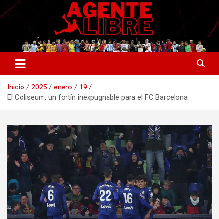
Saltar
al
contenido
La nueva generación del periodismo deportivo.
Agente Libre Digital
Inicio
2025
enero
19
El Coliseum, un fortín inexpugnable para el FC Barcelona