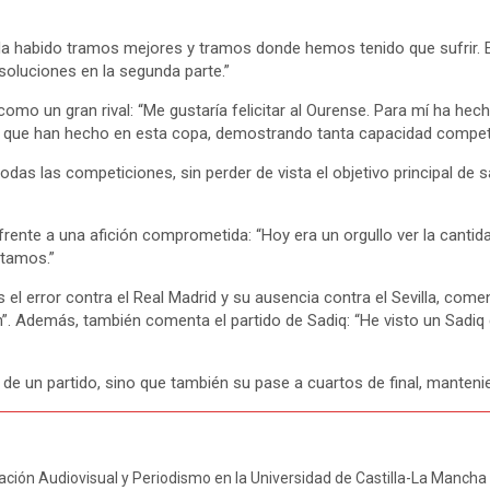
: “Ha habido tramos mejores y tramos donde hemos tenido que sufrir. 
oluciones en la segunda parte.”
omo un gran rival: “Me gustaría felicitar al Ourense. Para mí ha he
pel que han hecho en esta copa, demostrando tanta capacidad competi
das las competiciones, sin perder de vista el objetivo principal de s
 frente a una afición comprometida: “Hoy era un orgullo ver la canti
ntamos.”
s el error contra el Real Madrid y su ausencia contra el Sevilla, co
ión”. Además, también comenta el partido de Sadiq: “He visto un S
ia de un partido, sino que también su pase a cuartos de final, mante
ción Audiovisual y Periodismo en la Universidad de Castilla-La Mancha