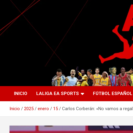
Saltar
al
contenido
La nueva generación del periodismo deportivo.
Agente Libre Digital
INICIO
LALIGA EA SPORTS
FÚTBOL ESPAÑOL
Inicio
2025
enero
15
Carlos Corberán: «No vamos a regal