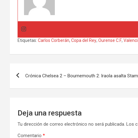
Etiquetas:
Carlos Corberán
,
Copa del Rey
,
Ourense C.F
,
Valenci
Navegación
Crónica Chelsea 2 – Bournemouth 2: Iraola asalta Stam
de
entradas
Deja una respuesta
Tu dirección de correo electrónico no será publicada.
Los c
Comentario
*