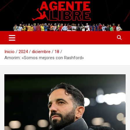
Saltar
al
contenido
La nueva generación del periodismo deportivo.
Agente Libre Digital
Inicio
2024
diciembre
18
Amorim: «Somos mejores con Rashford»