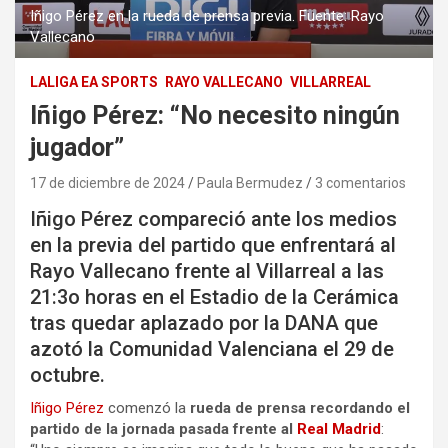
Iñigo Pérez en la rueda de prensa previa. Fuente: Rayo
Vallecano
LALIGA EA SPORTS
RAYO VALLECANO
VILLARREAL
Iñigo Pérez: “No necesito ningún
jugador”
17 de diciembre de 2024
Paula Bermudez
3 comentarios
Iñigo Pérez compareció ante los medios
en la previa del partido que enfrentará al
Rayo Vallecano frente al Villarreal a las
21:3o horas en el Estadio de la Cerámica
tras quedar aplazado por la DANA que
azotó la Comunidad Valenciana el 29 de
octubre.
Iñigo Pérez
comenzó la
rueda de prensa recordando el
partido de la jornada pasada frente al
Real Madrid
: