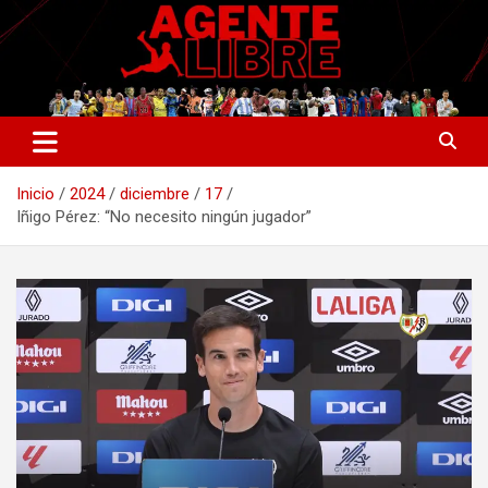
Saltar
al
contenido
La nueva generación del periodismo deportivo.
Agente Libre Digital
Inicio
2024
diciembre
17
Iñigo Pérez: “No necesito ningún jugador”