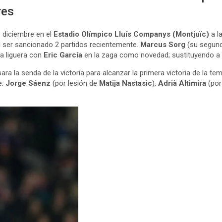
res
 diciembre en el
Estadio Olímpico Lluís Companys (Montjuïc)
a l
al ser sancionado 2 partidos recientemente.
Marcus Sorg
(su segund
ca liguera con
Eric García
en la zaga como novedad; sustituyendo a
sara la senda de la victoria para alcanzar la primera victoria de la 
e:
Jorge Sáenz
(por lesión de
Matija Nastasic
),
Adrià Altimira
(por