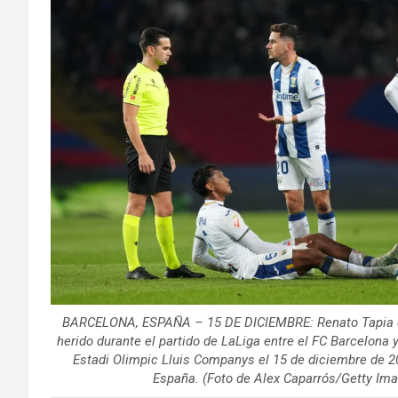
BARCELONA, ESPAÑA – 15 DE DICIEMBRE: Renato Tapia 
herido durante el partido de LaLiga entre el FC Barcelona 
Estadi Olimpic Lluis Companys el 15 de diciembre de 202
España. (Foto de Alex Caparrós/Getty Im