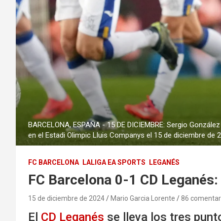
BARCELONA, ESPAÑA - 15 DE DICIEMBRE: Sergio González del
en el Estadi Olimpic Lluis Companys el 15 de diciembre de 
FC BARCELONA
LALIGA EA SPORTS
LEGANÉS
FC Barcelona 0-1 CD Leganés: 
15 de diciembre de 2024
Mario Garcia Lorente
86 comentar
El
CD Leganés
se lleva los tres punt