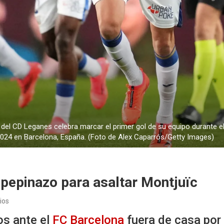
 CD Leganes celebra marcar el primer gol de su equipo durante el 
2024 en Barcelona, ​​España. (Foto de Alex Caparrós/Getty Images)
pepinazo para asaltar Montjuïc
ios
os ante el
FC Barcelona
fuera de casa por 