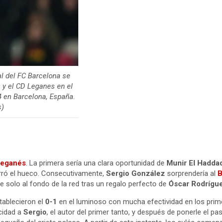
del FC Barcelona se
a y el CD Leganes en el
en Barcelona, ​​España.
s)
Leganés
. La primera sería una clara oportunidad de
Munir El Hadda
cerró el hueco. Consecutivamente,
Sergio González
sorprendería al
B
 solo al fondo de la red tras un regalo perfecto de
Óscar Rodrígu
tablecieron el
0-1
en el luminoso con mucha efectividad en los prim
cidad a
Sergio
, el autor del primer tanto, y después de ponerle el p