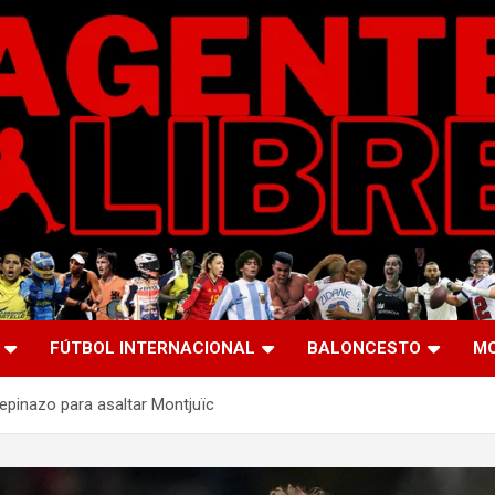
FÚTBOL INTERNACIONAL
BALONCESTO
M
epinazo para asaltar Montjuïc