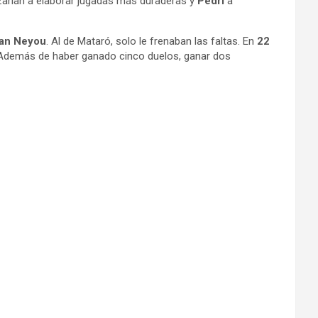
enzarían a elaborar jugadas más duraderas y
Pedri
a
an Neyou
. Al de Mataró, solo le frenaban las faltas. En
22
 Además de haber ganado cinco duelos, ganar dos