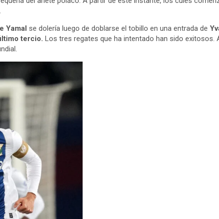
pequeña del ariete polaco. A partir de este instante, los culés com
.
e Yamal
se dolería luego de doblarse el tobillo en una entrada de
Yv
ltimo tercio.
Los tres regates que ha intentado han sido exitosos.
ndial.