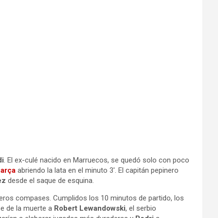
di
. El ex-culé nacido en Marruecos, se quedó solo con poco
arça
abriendo la lata en el minuto 3′. El capitán pepinero
ez
desde el saque de esquina.
eros compases. Cumplidos los 10 minutos de partido, los
ase de la muerte a
Robert Lewandowski
, el serbio