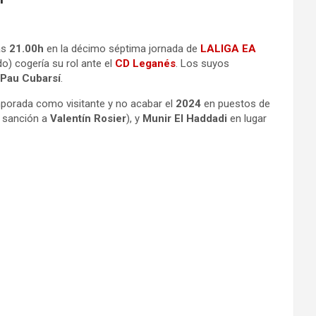
as
21.00h
en la décimo séptima jornada de
LALIGA EA
o) cogería su rol ante el
CD Leganés
. Los suyos
Pau Cubarsí
.
temporada como visitante y no acabar el
2024
en puestos de
 sanción a
Valentín Rosier
), y
Munir El Haddadi
en lugar