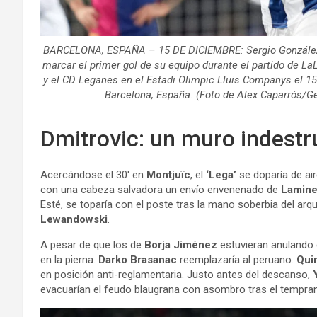
BARCELONA, ESPAÑA – 15 DE DICIEMBRE: Sergio González
marcar el primer gol de su equipo durante el partido de La
y el CD Leganes en el Estadi Olimpic Lluis Companys el 1
Barcelona, ​​España. (Foto de Alex Caparrós/G
Dmitrovic: un muro indestr
Acercándose el 30′ en
Montjuïc
, el
‘Lega’
se doparía de ai
con una cabeza salvadora un envío envenenado de
Lamin
Esté, se toparía con el poste tras la mano soberbia del arqu
Lewandowski
.
A pesar de que los de
Borja Jiménez
estuvieran anulando 
en la pierna.
Darko Brasanac
reemplazaría al peruano.
Qui
en posición anti-reglamentaria. Justo antes del descanso,
evacuarían el feudo blaugrana con asombro tras el tempran