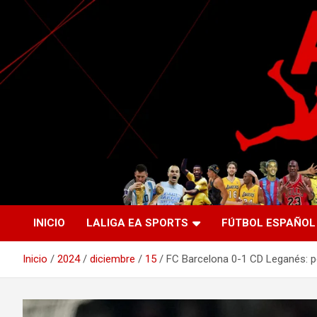
Saltar
al
contenido
La nueva generación del periodismo deportivo.
Agente Libre Digital
INICIO
LALIGA EA SPORTS
FÚTBOL ESPAÑOL
Inicio
2024
diciembre
15
FC Barcelona 0-1 CD Leganés: p