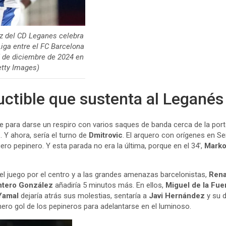
 del CD Leganes celebra
Liga entre el FC Barcelona
5 de diciembre de 2024 en
etty Images)
uctible que sustenta al Leganés
re para darse un respiro con varios saques de banda cerca de la porte
e
. Y ahora, sería el turno de
Dmitrovic
. El arquero con orígenes en Ser
ero pepinero. Y esta parada no era la última, porque en el 34′,
Mark
el juego por el centro y a las grandes amenazas barcelonistas,
Rena
ntero González
añadiría 5 minutos más. En ellos,
Miguel de la Fue
Yamal
dejaría atrás sus molestias, sentaría a
Javi Hernández
y su d
ero gol de los pepineros para adelantarse en el luminoso.