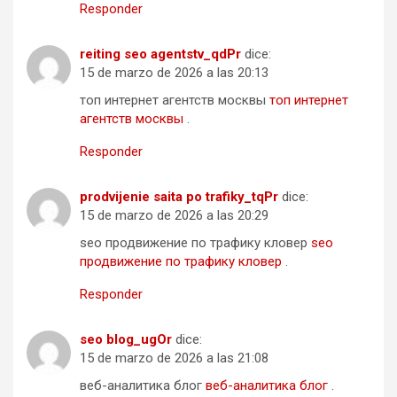
Responder
reiting seo agentstv_qdPr
dice:
15 de marzo de 2026 a las 20:13
топ интернет агентств москвы
топ интернет
агентств москвы
.
Responder
prodvijenie saita po trafiky_tqPr
dice:
15 de marzo de 2026 a las 20:29
seo продвижение по трафику кловер
seo
продвижение по трафику кловер
.
Responder
seo blog_ugOr
dice:
15 de marzo de 2026 a las 21:08
веб-аналитика блог
веб-аналитика блог
.