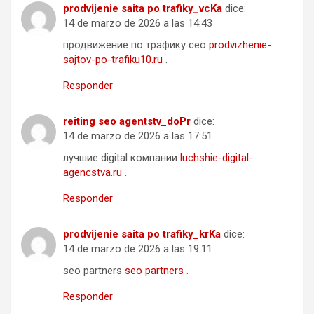
prodvijenie saita po trafiky_vcKa
dice:
14 de marzo de 2026 a las 14:43
продвижение по трафику сео
prodvizhenie-
sajtov-po-trafiku10.ru
.
Responder
reiting seo agentstv_doPr
dice:
14 de marzo de 2026 a las 17:51
лучшие digital компании
luchshie-digital-
agencstva.ru
.
Responder
prodvijenie saita po trafiky_krKa
dice:
14 de marzo de 2026 a las 19:11
seo partners
seo partners
.
Responder