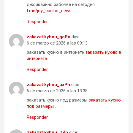
джойказино рабочее на сегодня
t.me/joy_casino_news
.
Responder
zakazat kyhnu_goPn
dice:
6 de marzo de 2026 a las 09:13
заказать кухню в интернете
заказать кухню в
интернете
.
Responder
zakazat kyhnu_uxPn
dice:
6 de marzo de 2026 a las 13:38
заказать кухню под размеры
заказать кухню
под размеры
.
Responder
zakazat kyhnu_ifPn
dice: