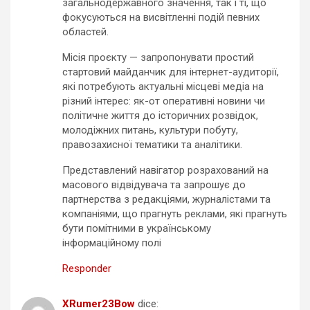
загальнодержавного значення, так і ті, що
фокусуються на висвітленні подій певних
областей.
Місія проєкту — запропонувати простий
стартовий майданчик для інтернет-аудиторії,
які потребують актуальні місцеві медіа на
різний інтерес: як-от оперативні новини чи
політичне життя до історичних розвідок,
молодіжних питань, культури побуту,
правозахисної тематики та аналітики.
Представлений навігатор розрахований на
масового відвідувача та запрошує до
партнерства з редакціями, журналістами та
компаніями, що прагнуть реклами, які прагнуть
бути помітними в українському
інформаційному полі
Responder
XRumer23Bow
dice: