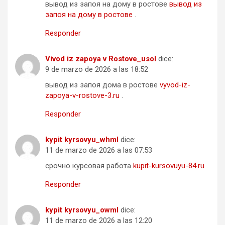
вывод из запоя на дому в ростове
вывод из
запоя на дому в ростове
.
Responder
Vivod iz zapoya v Rostove_usol
dice:
9 de marzo de 2026 a las 18:52
вывод из запоя дома в ростове
vyvod-iz-
zapoya-v-rostove-3.ru
.
Responder
kypit kyrsovyu_whml
dice:
11 de marzo de 2026 a las 07:53
срочно курсовая работа
kupit-kursovuyu-84.ru
.
Responder
kypit kyrsovyu_owml
dice:
11 de marzo de 2026 a las 12:20