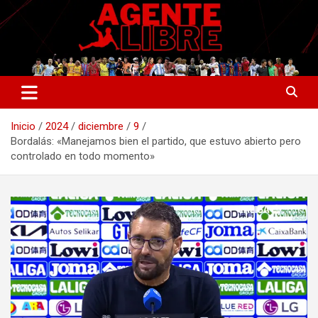
Saltar
al
contenido
La nueva generación del periodismo deportivo.
Agente Libre Digital
Inicio
2024
diciembre
9
Bordalás: «Manejamos bien el partido, que estuvo abierto pero
controlado en todo momento»