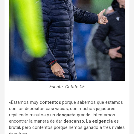
Fuente: Getafe CF
«Estamos muy
contentos
porque sabemos que estamos
con los depósitos casi vacíos, con muchos jugadores
repitiendo minutos y un
desgaste
grande. Intentamos
encontrar la manera de dar
descanso
. La
exigencia
es
brutal, pero contentos porque hemos ganado a tres rivales
directos».