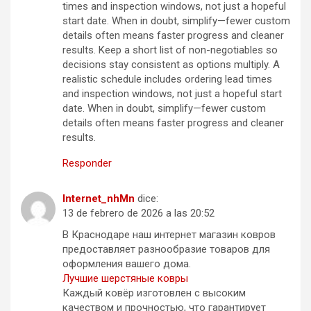
times and inspection windows, not just a hopeful
start date. When in doubt, simplify—fewer custom
details often means faster progress and cleaner
results. Keep a short list of non-negotiables so
decisions stay consistent as options multiply. A
realistic schedule includes ordering lead times
and inspection windows, not just a hopeful start
date. When in doubt, simplify—fewer custom
details often means faster progress and cleaner
results.
Responder
Internet_nhMn
dice:
13 de febrero de 2026 a las 20:52
В Краснодаре наш интернет магазин ковров
предоставляет разнообразие товаров для
оформления вашего дома.
Лучшие шерстяные ковры
Каждый ковёр изготовлен с высоким
качеством и прочностью, что гарантирует