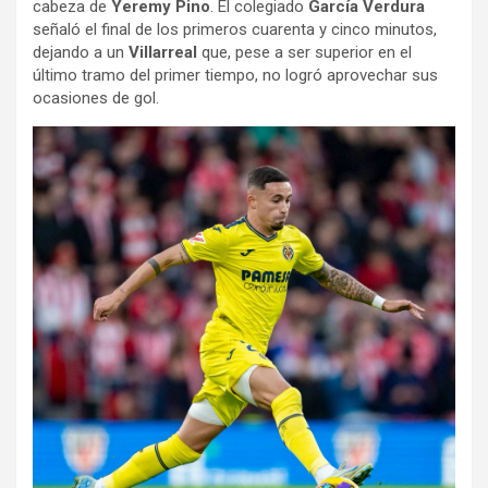
cabeza de
Yeremy Pino
. El colegiado
García Verdura
señaló el final de los primeros cuarenta y cinco minutos,
dejando a un
Villarreal
que, pese a ser superior en el
último tramo del primer tiempo, no logró aprovechar sus
ocasiones de gol.