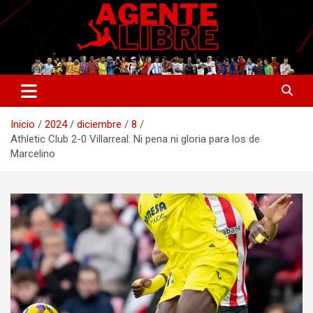
Saltar
al
contenido
La nueva generación del periodismo deportivo.
Agente Libre Digital
Inicio
2024
diciembre
8
Athletic Club 2-0 Villarreal: Ni pena ni gloria para los de
Marcelino