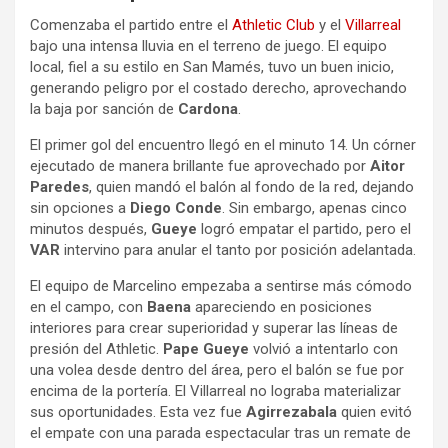
Comenzaba el partido entre el
Athletic Club
y el
Villarreal
bajo una intensa lluvia en el terreno de juego. El equipo
local, fiel a su estilo en San Mamés, tuvo un buen inicio,
generando peligro por el costado derecho, aprovechando
la baja por sanción de
Cardona
.
El primer gol del encuentro llegó en el minuto 14. Un córner
ejecutado de manera brillante fue aprovechado por
Aitor
Paredes
, quien mandó el balón al fondo de la red, dejando
sin opciones a
Diego Conde
. Sin embargo, apenas cinco
minutos después,
Gueye
logró empatar el partido, pero el
VAR
intervino para anular el tanto por posición adelantada.
El equipo de Marcelino empezaba a sentirse más cómodo
en el campo, con
Baena
apareciendo en posiciones
interiores para crear superioridad y superar las líneas de
presión del Athletic.
Pape Gueye
volvió a intentarlo con
una volea desde dentro del área, pero el balón se fue por
encima de la portería. El Villarreal no lograba materializar
sus oportunidades. Esta vez fue
Agirrezabala
quien evitó
el empate con una parada espectacular tras un remate de