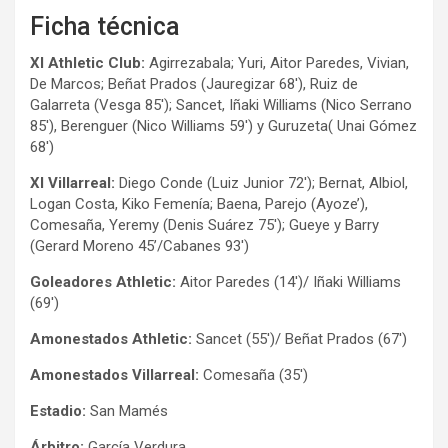
Ficha técnica
XI Athletic Club:
Agirrezabala; Yuri, Aitor Paredes, Vivian,
De Marcos; Beñat Prados (Jauregizar 68′), Ruiz de
Galarreta (Vesga 85′); Sancet, Iñaki Williams (Nico Serrano
85′), Berenguer (Nico Williams 59′) y Guruzeta( Unai Gómez
68′)
XI Villarreal:
Diego Conde (Luiz Junior 72′); Bernat, Albiol,
Logan Costa, Kiko Femenía; Baena, Parejo (Ayoze’),
Comesaña, Yeremy (Denis Suárez 75′); Gueye y Barry
(Gerard Moreno 45’/Cabanes 93′)
Goleadores Athletic:
Aitor Paredes (14′)/ Iñaki Williams
(69′)
Amonestados Athletic:
Sancet (55′)/ Beñat Prados (67′)
Amonestados Villarreal:
Comesaña (35′)
Estadio:
San Mamés
Árbitro:
García Verdura