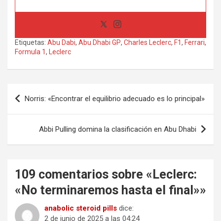
Etiquetas:
Abu Dabi
,
Abu Dhabi GP
,
Charles Leclerc
,
F1
,
Ferrari
,
Formula 1
,
Leclerc
Navegación
Norris: «Encontrar el equilibrio adecuado es lo principal»
de
entradas
Abbi Pulling domina la clasificación en Abu Dhabi
109 comentarios sobre «
Leclerc:
«No terminaremos hasta el final»
»
anabolic steroid pills
dice:
2 de junio de 2025 a las 04:24