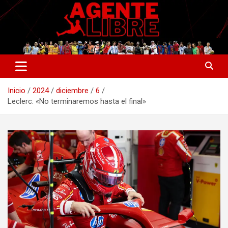
Saltar
al
contenido
La nueva generación del periodismo deportivo.
Agente Libre Digital
Inicio
2024
diciembre
6
Leclerc: «No terminaremos hasta el final»