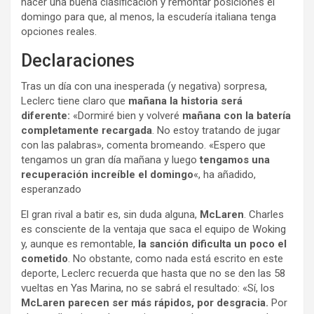
hacer una buena clasificación y remontar posiciones el
domingo para que, al menos, la escudería italiana tenga
opciones reales.
Declaraciones
Tras un día con una inesperada (y negativa) sorpresa,
Leclerc tiene claro que
mañana la historia será
diferente:
«Dormiré bien y volveré
mañana con la batería
completamente recargada
. No estoy tratando de jugar
con las palabras», comenta bromeando. «Espero que
tengamos un gran día mañana y luego
tengamos una
recuperación increíble el domingo
«, ha añadido,
esperanzado
El gran rival a batir es, sin duda alguna,
McLaren
. Charles
es consciente de la ventaja que saca el equipo de Woking
y, aunque es remontable,
la sanción dificulta un poco el
cometido
. No obstante, como nada está escrito en este
deporte, Leclerc recuerda que hasta que no se den las 58
vueltas en Yas Marina, no se sabrá el resultado: «Sí, los
McLaren parecen ser más rápidos, por desgracia.
Por