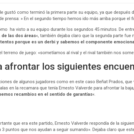
o le gustó como terminó la primera parte su equipo, ya que después 
 de prensa: » En el segundo tiempo hemos ido más arriba porque el f
cómo ha visto a su equipo durante los segundos 45 minutos. De ent
a de las dos áreas
«, también dejaba claro que la segunda parte fue
tentos porque es un derbi y sabemos el componente emociona
l terreno de juego: «sometíamos al rival y el rival también nos some
 afrontar los siguientes encue
nciones de algunos jugadores como en este caso Beñat Prados, que vi
balas en la recamara que tenía Ernesto Valverde para afrontar la ba
emos recambios en el sentido de garantías
«.
»
rtante que era este partido, Ernesto Valverde respondía de la sigui
 3 puntos que nos ayudan a seguir sumando». Dejaba claro que este 