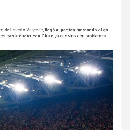
to de Ernesto Valverde, l
legó al partido marcando el gol
ros,
tenía dudas con Ohian
ya que vino con problemas