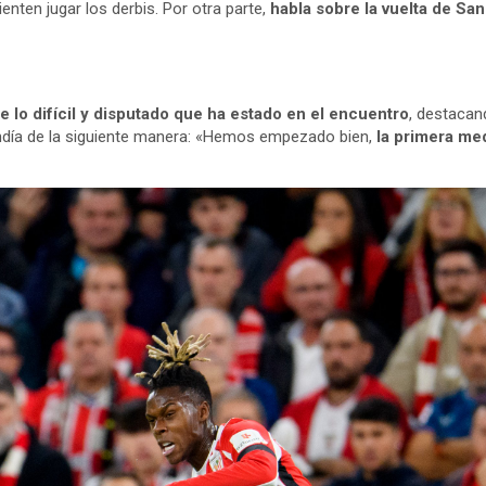
enten jugar los derbis. Por otra parte,
habla sobre la vuelta de San
e lo difícil y disputado que ha estado en el encuentro
, destacan
ndía de la siguiente manera: «Hemos empezado bien,
la primera med