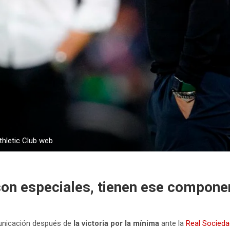
thletic Club web
son especiales, tienen ese componen
unicación después de
la victoria por la mínima
ante la
Real Socieda