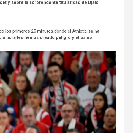
cet y sobre la sorprendente titularidad de Djaló.
do los primeros 25 minutos donde el Athletic
se ha
ia hora les hemos creado peligro y ellos no