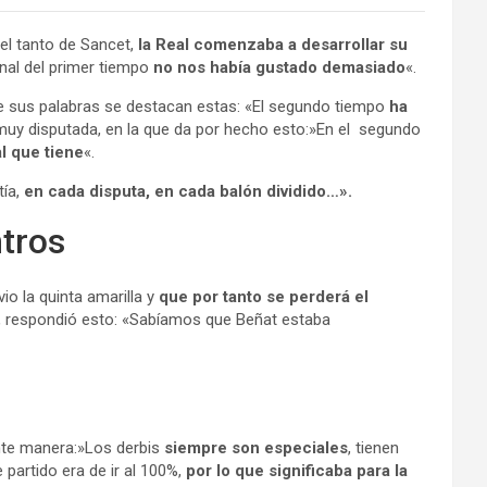
del tanto de Sancet,
la Real comenzaba a desarrollar su
inal del primer tiempo
no nos había gustado demasiado
«.
re sus palabras se destacan estas: «El segundo tiempo
ha
 muy disputada, en la que da por hecho esto:»En el segundo
l que tiene
«.
tía,
en cada disputa, en cada balón dividido…».
ntros
o la quinta amarilla y
que por tanto se perderá el
ja, respondió esto: «Sabíamos que Beñat estaba
ente manera:»Los derbis
siempre son especiales
, tienen
partido era de ir al 100%,
por lo que significaba para la