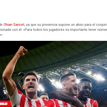
 de
Ohian Sancet
, ya que su presencia supone un alivio para el conjun
cionada con él: «Para todos los jugadores es importante tener núme
o
«.