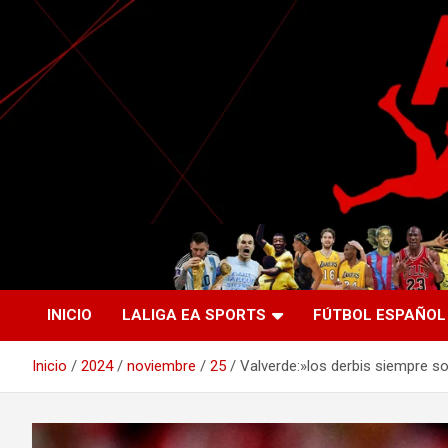
Saltar
al
contenido
La nueva generación del periodismo deportivo.
Agente Libre Digital
INICIO
LALIGA EA SPORTS
FÚTBOL ESPAÑOL
Inicio
2024
noviembre
25
Valverde:»los derbis siempre s