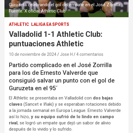
Guruzeta celebrando el gol del empate en el José Zorrilla.
Fuente: X oficial Athletic Club
ATHLETIC
LALIGA EA SPORTS
Valladolid 1-1 Athletic Club:
puntuaciones Athletic
10 de noviembre de 2024
Jose H
4 comentarios
Partido complicado en el José Zorrilla
para los de Ernesto Valverde que
consiguió salvar un punto con el gol de
Guruzeta en el 95´
El Athletic se presentaba en Valladolid con
dos bajas
claves
(Sancet e Iñaki) y se esperaban rotaciones debido
a la jornada semanal en Europa League. Ernesto Valverde
así lo hizo,
y su equipo sufrió de lo lindo en campo
rival
, se logró un empate que dejó un sabor de alivio
después de lo vivido y lo sufrido.