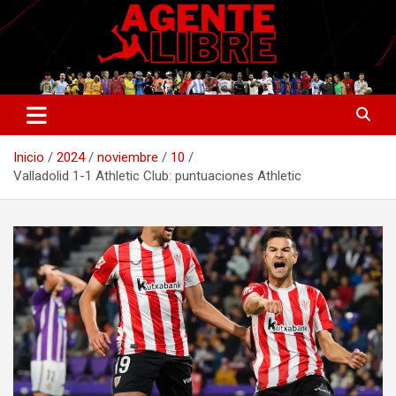
Saltar
al
contenido
La nueva generación del periodismo deportivo.
Agente Libre Digital
Inicio
2024
noviembre
10
Valladolid 1-1 Athletic Club: puntuaciones Athletic