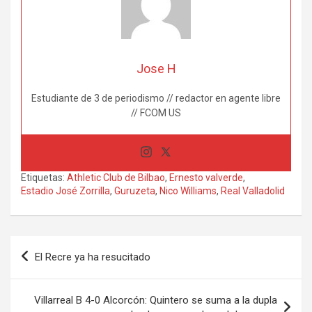
Jose H
Estudiante de 3 de periodismo // redactor en agente libre
// FCOM US
Etiquetas:
Athletic Club de Bilbao
,
Ernesto valverde
,
Estadio José Zorrilla
,
Guruzeta
,
Nico Williams
,
Real Valladolid
Navegación
El Recre ya ha resucitado
de
entradas
Villarreal B 4-0 Alcorcón: Quintero se suma a la dupla