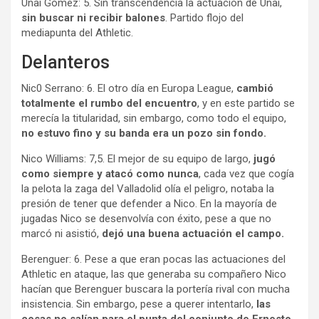
Unai Gómez: 5. Sin transcendencia la actuación de Unai,
sin buscar ni recibir balones
. Partido flojo del
mediapunta del Athletic.
Delanteros
Nic0 Serrano: 6. El otro día en Europa League,
cambió
totalmente el rumbo del encuentro
, y en este partido se
merecía la titularidad, sin embargo, como todo el equipo,
no estuvo fino y su banda era un pozo sin fondo.
Nico Williams: 7,5. El mejor de su equipo de largo,
jugó
como siempre y atacó como nunca
, cada vez que cogía
la pelota la zaga del Valladolid olía el peligro, notaba la
presión de tener que defender a Nico. En la mayoría de
jugadas Nico se desenvolvía con éxito, pese a que no
marcó ni asistió,
dejó una buena actuación el campo.
Berenguer: 6. Pese a que eran pocas las actuaciones del
Athletic en ataque, las que generaba su compañero Nico
hacían que Berenguer buscara la portería rival con mucha
insistencia. Sin embargo, pese a querer intentarlo,
las
cosas no salían para el punta del conjunto de Ernesto