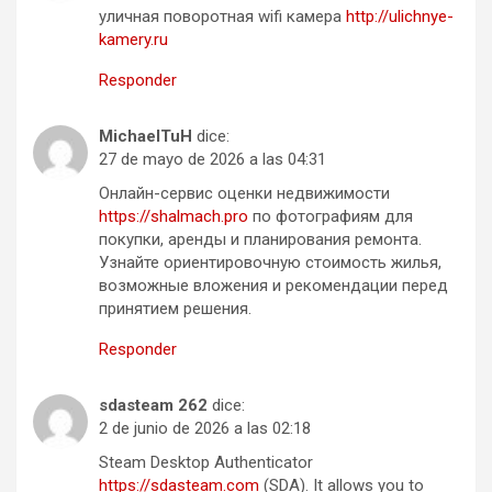
уличная поворотная wifi камера
http://ulichnye-
kamery.ru
Responder
MichaelTuH
dice:
27 de mayo de 2026 a las 04:31
Онлайн-сервис оценки недвижимости
https://shalmach.pro
по фотографиям для
покупки, аренды и планирования ремонта.
Узнайте ориентировочную стоимость жилья,
возможные вложения и рекомендации перед
принятием решения.
Responder
sdasteam 262
dice:
2 de junio de 2026 a las 02:18
Steam Desktop Authenticator
https://sdasteam.com
(SDA). It allows you to