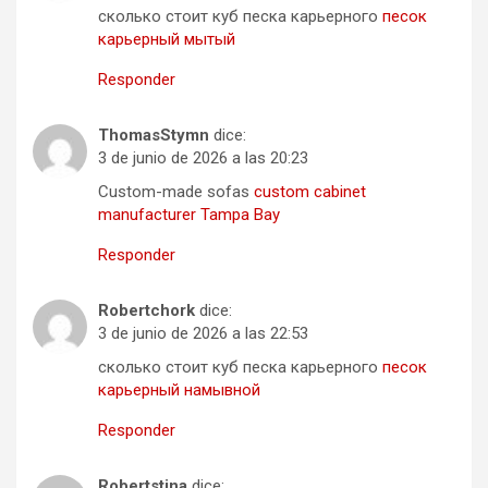
сколько стоит куб песка карьерного
песок
карьерный мытый
Responder
ThomasStymn
dice:
3 de junio de 2026 a las 20:23
Custom-made sofas
custom cabinet
manufacturer Tampa Bay
Responder
Robertchork
dice:
3 de junio de 2026 a las 22:53
сколько стоит куб песка карьерного
песок
карьерный намывной
Responder
Robertstina
dice: