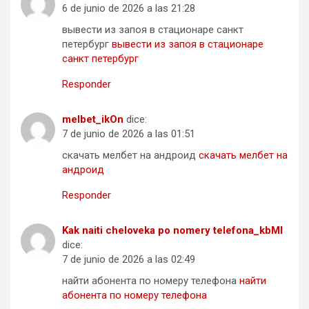
6 de junio de 2026 a las 21:28
вывести из запоя в стационаре санкт
петербург
вывести из запоя в стационаре
санкт петербург
Responder
melbet_ikOn
dice:
7 de junio de 2026 a las 01:51
скачать мелбет на андроид
скачать мелбет на
андроид
Responder
Kak naiti cheloveka po nomery telefona_kbMl
dice:
7 de junio de 2026 a las 02:49
найти абонента по номеру телефона
найти
абонента по номеру телефона