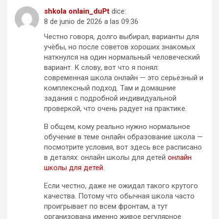
shkola onlain_duPt
dice:
8 de junio de 2026 a las 09:36
Честно говоря, долго выбирал, варианты для
учёбы, но после советов хороших знакомых
наткнулся на один нормальный человеческий
вариант. К слову, вот что я понял:
современная школа онлайн — это серьёзный и
комплексный подход. Там и домашние
задания с подробной индивидуальной
проверкой, что очень радует на практике.
В общем, кому реально нужно нормальное
обучение в теме онлайн образование школа —
посмотрите условия, вот здесь все расписано
в деталях: онлайн школы для детей
онлайн
школы для детей
.
Если честно, даже не ожидал такого крутого
качества. Потому что обычная школа часто
проигрывает по всем фронтам, а тут
организована именно живое регулярное