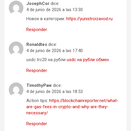
JosephCor
dice:
4 de junio de 2026 a las 13:30
Новое в категории:
https://yunistroizavod.ru
Responder
Ronaldtes
dice:
4 de junio de 2026 a las 17:40
usdc trc20 на рубли
usdc на рубли обмен
Responder
TimothyPaw
dice:
4 de junio de 2026 a las 18:53
Action tips:
https://blockchainreporter.net/what-
are-gas-fees-in-crypto-and-why-are-they-
necessary/
Responder