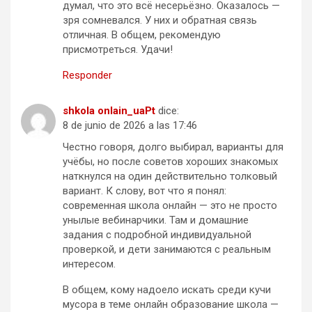
думал, что это всё несерьёзно. Оказалось —
зря сомневался. У них и обратная связь
отличная. В общем, рекомендую
присмотреться. Удачи!
Responder
shkola onlain_uaPt
dice:
8 de junio de 2026 a las 17:46
Честно говоря, долго выбирал, варианты для
учёбы, но после советов хороших знакомых
наткнулся на один действительно толковый
вариант. К слову, вот что я понял:
современная школа онлайн — это не просто
унылые вебинарчики. Там и домашние
задания с подробной индивидуальной
проверкой, и дети занимаются с реальным
интересом.
В общем, кому надоело искать среди кучи
мусора в теме онлайн образование школа —