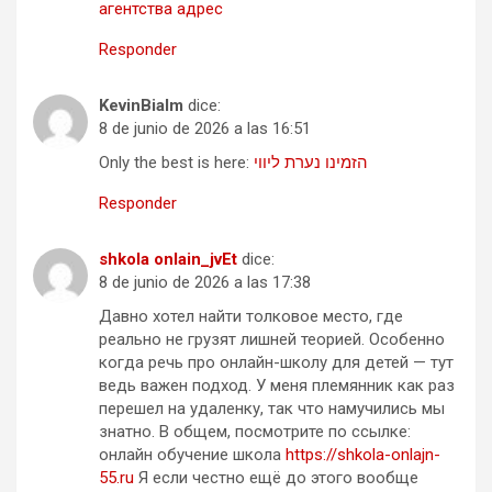
агентства адрес
Responder
KevinBialm
dice:
8 de junio de 2026 a las 16:51
Only the best is here:
הזמינו נערת ליווי
Responder
shkola onlain_jvEt
dice:
8 de junio de 2026 a las 17:38
Давно хотел найти толковое место, где
реально не грузят лишней теорией. Особенно
когда речь про онлайн-школу для детей — тут
ведь важен подход. У меня племянник как раз
перешел на удаленку, так что намучились мы
знатно. В общем, посмотрите по ссылке:
онлайн обучение школа
https://shkola-onlajn-
55.ru
Я если честно ещё до этого вообще