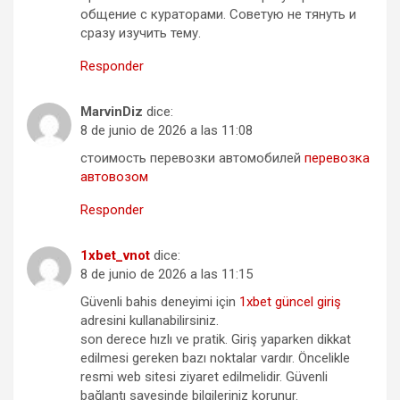
общение с кураторами. Советую не тянуть и
сразу изучить тему.
Responder
MarvinDiz
dice:
8 de junio de 2026 a las 11:08
стоимость перевозки автомобилей
перевозка
автовозом
Responder
1xbet_vnot
dice:
8 de junio de 2026 a las 11:15
Güvenli bahis deneyimi için
1xbet güncel giriş
adresini kullanabilirsiniz.
son derece hızlı ve pratik. Giriş yaparken dikkat
edilmesi gereken bazı noktalar vardır. Öncelikle
resmi web sitesi ziyaret edilmelidir. Güvenli
bağlantı sayesinde bilgileriniz korunur.