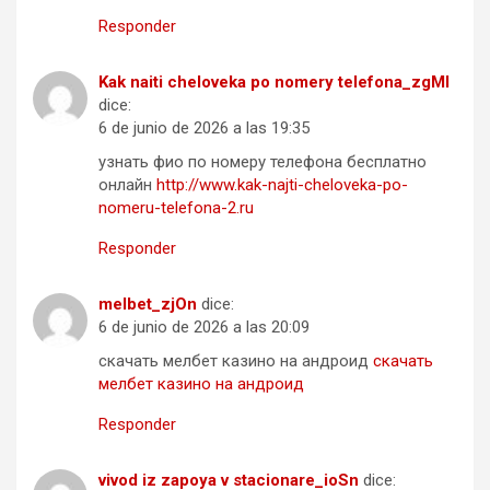
Responder
Kak naiti cheloveka po nomery telefona_zgMl
dice:
6 de junio de 2026 a las 19:35
узнать фио по номеру телефона бесплатно
онлайн
http://www.kak-najti-cheloveka-po-
nomeru-telefona-2.ru
Responder
melbet_zjOn
dice:
6 de junio de 2026 a las 20:09
скачать мелбет казино на андроид
скачать
мелбет казино на андроид
Responder
vivod iz zapoya v stacionare_ioSn
dice: