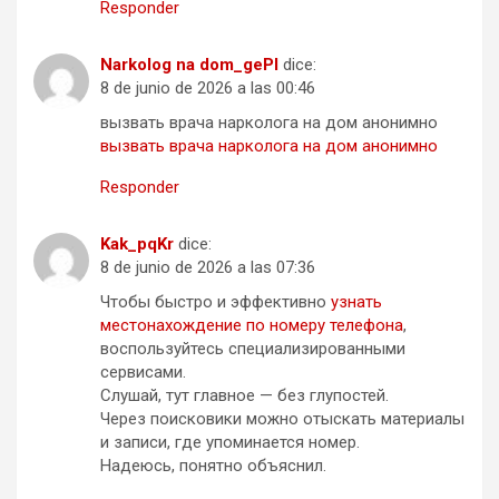
Responder
Narkolog na dom_gePl
dice:
8 de junio de 2026 a las 00:46
вызвать врача нарколога на дом анонимно
вызвать врача нарколога на дом анонимно
Responder
Kak_pqKr
dice:
8 de junio de 2026 a las 07:36
Чтобы быстро и эффективно
узнать
местонахождение по номеру телефона
,
воспользуйтесь специализированными
сервисами.
Слушай, тут главное — без глупостей.
Через поисковики можно отыскать материалы
и записи, где упоминается номер.
Надеюсь, понятно объяснил.