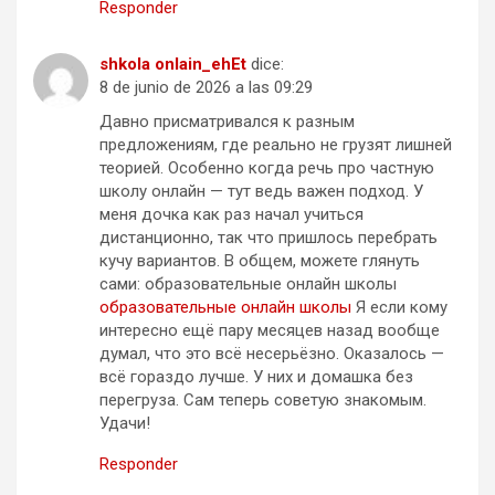
Responder
shkola onlain_ehEt
dice:
8 de junio de 2026 a las 09:29
Давно присматривался к разным
предложениям, где реально не грузят лишней
теорией. Особенно когда речь про частную
школу онлайн — тут ведь важен подход. У
меня дочка как раз начал учиться
дистанционно, так что пришлось перебрать
кучу вариантов. В общем, можете глянуть
сами: образовательные онлайн школы
образовательные онлайн школы
Я если кому
интересно ещё пару месяцев назад вообще
думал, что это всё несерьёзно. Оказалось —
всё гораздо лучше. У них и домашка без
перегруза. Сам теперь советую знакомым.
Удачи!
Responder