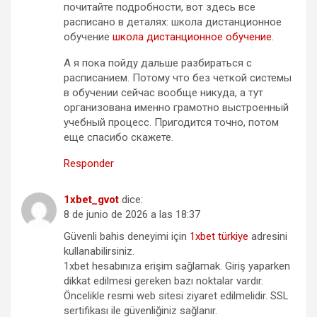
почитайте подробности, вот здесь все
расписано в деталях: школа дистанционное
обучение
школа дистанционное обучение
.
А я пока пойду дальше разбираться с
расписанием. Потому что без четкой системы
в обучении сейчас вообще никуда, а тут
организована именно грамотно выстроенный
учебный процесс. Пригодится точно, потом
еще спасибо скажете.
Responder
1xbet_gvot
dice:
8 de junio de 2026 a las 18:37
Güvenli bahis deneyimi için
1xbet türkiye
adresini
kullanabilirsiniz.
1xbet hesabınıza erişim sağlamak. Giriş yaparken
dikkat edilmesi gereken bazı noktalar vardır.
Öncelikle resmi web sitesi ziyaret edilmelidir. SSL
sertifikası ile güvenliğiniz sağlanır.