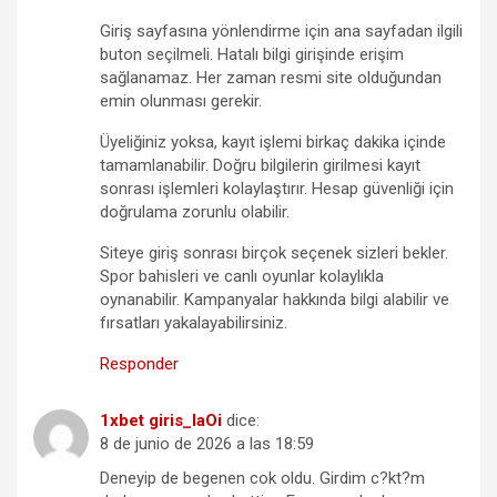
Giriş sayfasına yönlendirme için ana sayfadan ilgili
buton seçilmeli. Hatalı bilgi girişinde erişim
sağlanamaz. Her zaman resmi site olduğundan
emin olunması gerekir.
Üyeliğiniz yoksa, kayıt işlemi birkaç dakika içinde
tamamlanabilir. Doğru bilgilerin girilmesi kayıt
sonrası işlemleri kolaylaştırır. Hesap güvenliği için
doğrulama zorunlu olabilir.
Siteye giriş sonrası birçok seçenek sizleri bekler.
Spor bahisleri ve canlı oyunlar kolaylıkla
oynanabilir. Kampanyalar hakkında bilgi alabilir ve
fırsatları yakalayabilirsiniz.
Responder
1xbet giris_laOi
dice:
8 de junio de 2026 a las 18:59
Deneyip de begenen cok oldu. Girdim c?kt?m