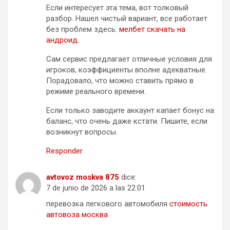
Если интересует эта тема, вот толковый
разбор. Нашел чистый вариант, все работает
без проблем здесь:
мелбет скачать на
андроид
.
Сам сервис предлагает отличные условия для
игроков, коэффициенты вполне адекватные.
Порадовало, что можно ставить прямо в
режиме реального времени.
Если только заводите аккаунт капает бонус на
баланс, что очень даже кстати. Пишите, если
возникнут вопросы.
Responder
avtovoz moskva 875
dice:
7 de junio de 2026 a las 22:01
перевозка легкового автомобиля
стоимость
автовоза москва