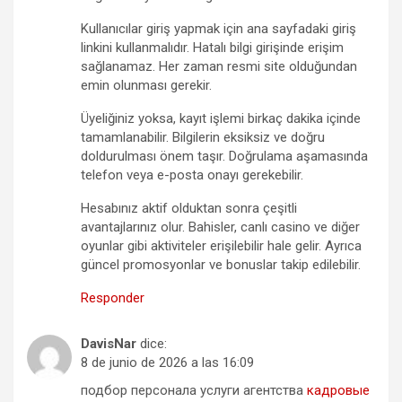
Kullanıcılar giriş yapmak için ana sayfadaki giriş
linkini kullanmalıdır. Hatalı bilgi girişinde erişim
sağlanamaz. Her zaman resmi site olduğundan
emin olunması gerekir.
Üyeliğiniz yoksa, kayıt işlemi birkaç dakika içinde
tamamlanabilir. Bilgilerin eksiksiz ve doğru
doldurulması önem taşır. Doğrulama aşamasında
telefon veya e-posta onayı gerekebilir.
Hesabınız aktif olduktan sonra çeşitli
avantajlarınız olur. Bahisler, canlı casino ve diğer
oyunlar gibi aktiviteler erişilebilir hale gelir. Ayrıca
güncel promosyonlar ve bonuslar takip edilebilir.
Responder
DavisNar
dice:
8 de junio de 2026 a las 16:09
подбор персонала услуги агентства
кадровые