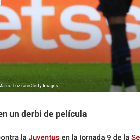
e:Marco Luzzani/Getty Images.
en un derbi de película
ontra la
Juventus
en la jornada 9 de la
Se