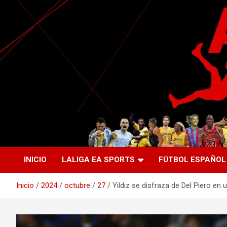
Saltar
al
contenido
La nueva generación del periodismo deportivo.
Agente Libre Digital
INICIO
LALIGA EA SPORTS
FÚTBOL ESPAÑOL
Inicio
2024
octubre
27
Yildiz se disfraza de Del Piero en u