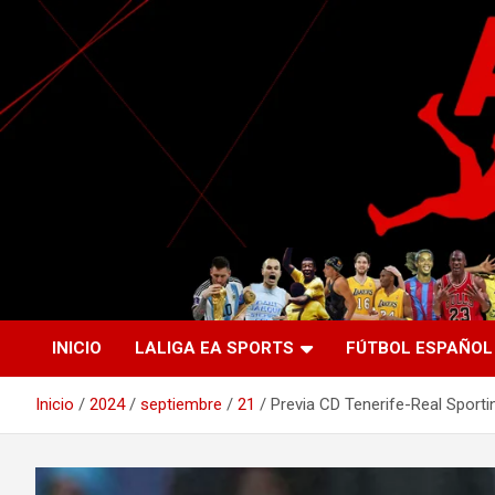
Saltar
al
contenido
La nueva generación del periodismo deportivo.
Agente Libre Digital
INICIO
LALIGA EA SPORTS
FÚTBOL ESPAÑOL
Inicio
2024
septiembre
21
Previa CD Tenerife-Real Sporti