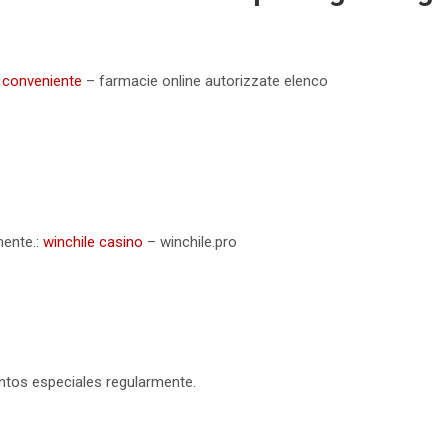
 conveniente
– farmacie online autorizzate elenco
mente.:
winchile casino
– winchile.pro
tos especiales regularmente.