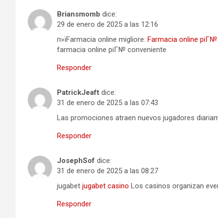
Briansmomb
dice:
29 de enero de 2025 a las 12:16
п»їFarmacia online migliore:
Farmacia online piГ№
farmacia online piГ№ conveniente
Responder
PatrickJeaft
dice:
31 de enero de 2025 a las 07:43
Las promociones atraen nuevos jugadores diaria
Responder
JosephSof
dice:
31 de enero de 2025 a las 08:27
jugabet
jugabet casino
Los casinos organizan even
Responder