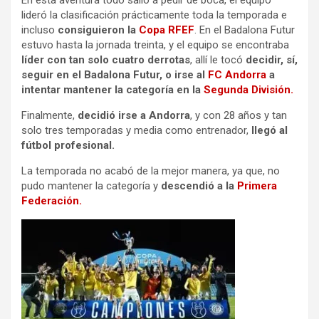
En esta aventura todo salió a pedir de boca, el equipo
lideró la clasificación prácticamente toda la temporada e
incluso
consiguieron la
Copa RFEF
. En el Badalona Futur
estuvo hasta la jornada treinta, y el equipo se encontraba
líder con tan solo cuatro derrotas
, allí le tocó
decidir, sí,
seguir en el Badalona Futur, o irse al
FC Andorra
a
intentar mantener la categoría en la
Segunda División.
Finalmente,
decidió irse a Andorra
, y con 28 años y tan
solo tres temporadas y media como entrenador,
llegó al
fútbol profesional.
La temporada no acabó de la mejor manera, ya que, no
pudo mantener la categoría y
descendió a la
Primera
Federación.