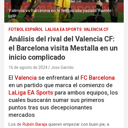
Valencia vs Barcelona en la temporada pasada. Fuente:
RPP
FÚTBOL ESPAÑOL
LALIGA EA SPORTS
VALENCIA CF
Análisis del rival del Valencia CF:
el Barcelona visita Mestalla en un
inicio complicado
16 de agosto de 2024
Jose Garrido
El
Valencia
se enfrentará al
FC Barcelona
en un partido que marca el comienzo de
LaLiga EA Sports
para ambos equipos, los
cuales buscarán sumar sus primeros
puntos tras sus decepcionantes
mercados
Los de
Rubén Baraja
quieren empezar con buen pie, a