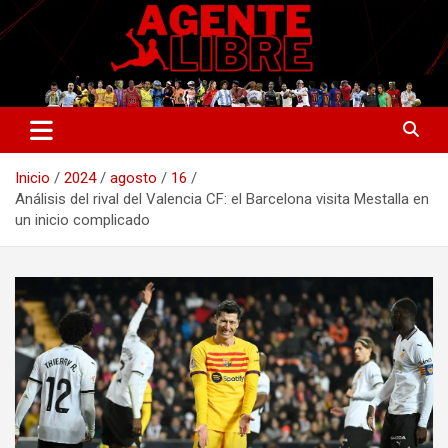
Saltar
al
contenido
La nueva generación del periodismo deportivo.
Agente Libre Digital
Inicio
2024
agosto
16
Análisis del rival del Valencia CF: el Barcelona visita Mestalla en
un inicio complicado