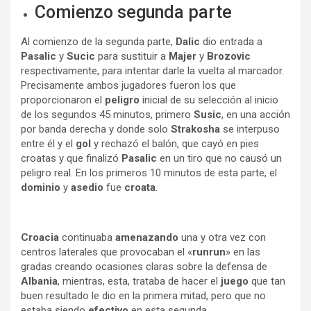
Comienzo segunda parte
Al comienzo de la segunda parte,
Dalic
dio entrada a
Pasalic
y
Sucic
para sustituir a
Majer
y
Brozovic
respectivamente, para intentar darle la vuelta al marcador.
Precisamente ambos jugadores fueron los que
proporcionaron el
peligro
inicial de su selección al inicio
de los segundos 45 minutos, primero
Susic
, en una acción
por banda derecha y donde solo
Strakosha
se interpuso
entre él y el
gol
y rechazó el balón, que cayó en pies
croatas y que finalizó
Pasalic
en un tiro que no causó un
peligro real. En los primeros 10 minutos de esta parte, el
dominio
y
asedio
fue
croata
.
Croacia
continuaba
amenazando
una y otra vez con
centros laterales que provocaban el «
runrun
» en las
gradas creando ocasiones claras sobre la defensa de
Albania
, mientras, esta, trataba de hacer el
juego
que tan
buen resultado le dio en la primera mitad, pero que no
estaba siendo
efectivo
en esta segunda.