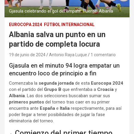
Gjasula celebrando el gol del empate. Fuente: Albania
EUROCOPA 2024
FÚTBOL INTERNACIONAL
Albania salva un punto en un
partido de completa locura
19 de junio de 2024
Antonio Raya Luque
1 comentario
Gjasula en el minuto 94 logra empatar un
encuentro loco de principio a fin
Comenzaba la
segunda jornada
de esta
Eurocopa 2024
con el partido del
Grupo B
que enfrentaba a
Croacia
y
Albania
. Las dos selecciones buscaban sumar sus
primeros puntos
del torneo tras caer en su primer
encuentra ante
España
e
Italia
respectivamente, para así
poder llegar a tener posibilidades de jugar la fase
eliminatoria del torneo.
Comienzo del primer tiempo