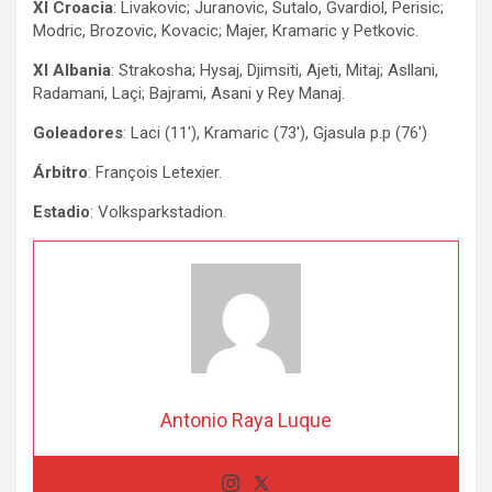
XI Croacia
: Livakovic; Juranovic, Sutalo, Gvardiol, Perisic;
Modric, Brozovic, Kovacic; Majer, Kramaric y Petkovic.
XI Albania
: Strakosha; Hysaj, Djimsiti, Ajeti, Mitaj; Asllani,
Radamani, Laçi; Bajrami, Asani y Rey Manaj.
Goleadores
: Laci (11′), Kramaric (73′), Gjasula p.p (76′)
Árbitro
: François Letexier.
Estadio
: Volksparkstadion.
Antonio Raya Luque