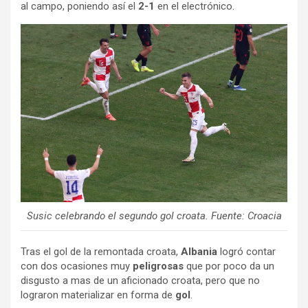
al campo, poniendo así el
2-1
en el electrónico.
Susic celebrando el segundo gol croata. Fuente: Croacia
Tras el gol de la remontada croata,
Albania
logró contar
con dos ocasiones muy
peligrosas
que por poco da un
disgusto a mas de un aficionado croata, pero que no
lograron materializar en forma de
gol
.