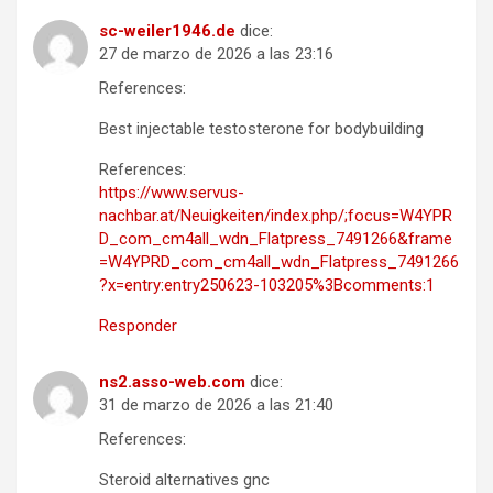
sc-weiler1946.de
dice:
27 de marzo de 2026 a las 23:16
References:
Best injectable testosterone for bodybuilding
References:
https://www.servus-
nachbar.at/Neuigkeiten/index.php/;focus=W4YPR
D_com_cm4all_wdn_Flatpress_7491266&frame
=W4YPRD_com_cm4all_wdn_Flatpress_7491266
?x=entry:entry250623-103205%3Bcomments:1
Responder
ns2.asso-web.com
dice:
31 de marzo de 2026 a las 21:40
References:
Steroid alternatives gnc