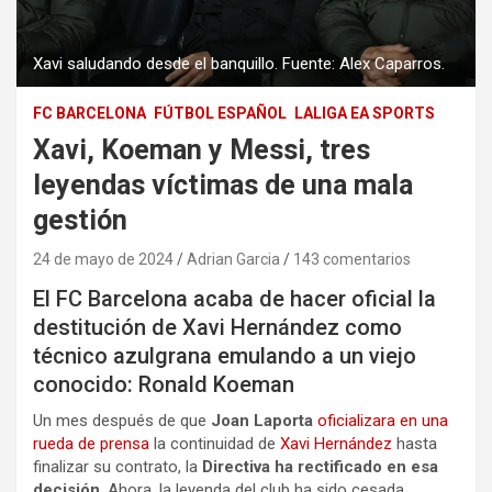
Xavi saludando desde el banquillo. Fuente: Alex Caparros.
FC BARCELONA
FÚTBOL ESPAÑOL
LALIGA EA SPORTS
Xavi, Koeman y Messi, tres
leyendas víctimas de una mala
gestión
24 de mayo de 2024
Adrian Garcia
143 comentarios
El FC Barcelona acaba de hacer oficial la
destitución de Xavi Hernández como
técnico azulgrana emulando a un viejo
conocido: Ronald Koeman
Un mes después de que
Joan Laporta
oficializara en una
rueda de prensa
la continuidad de
Xavi Hernández
hasta
finalizar su contrato, la
Directiva
ha rectificado en esa
decisión
. Ahora, la leyenda del club ha sido cesada