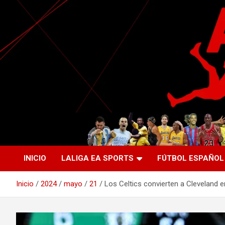
Saltar
al
contenido
La nueva generación del periodismo deportivo.
Agente Libre Digital
INICIO
LALIGA EA SPORTS
FÚTBOL ESPAÑOL
Inicio
2024
mayo
21
Los Celtics convierten a Cleveland 