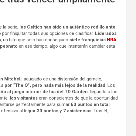
 la serie,
los Celtics han sido un auténtico rodillo ante
 por finiquitar todas sus opciones de clasificar.
Liderados
s
, un hito que solo han conseguido
siete franquicias
NBA
mpeonato
en ese tiempo, algo que intentarán cambiar esta
an Mitchell
, aquejado de una distensión del gemelo,
cs por “The Q”, pero nada más lejos de la realidad
. Los
o al juego interior de los del TD Garden
, llegando a los
ante,
los visitantes
eran conscientes de que la oportunidad
entarse perfectamente para sumar
60 puntos en total
,
a ofensiva al lograr
30 puntos y 7 asistencias
. Tras él,