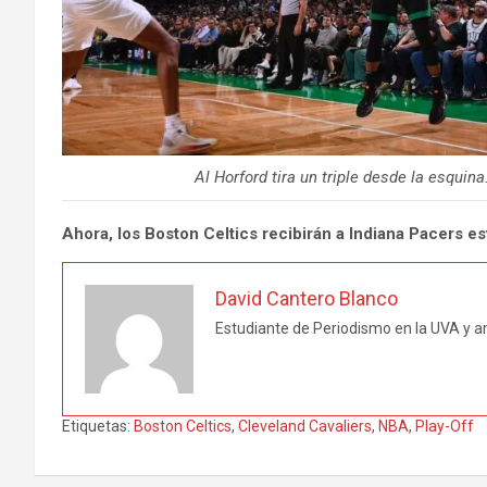
Al Horford tira un triple desde la esquin
Ahora, los Boston Celtics recibirán a Indiana Pacers e
David Cantero Blanco
Estudiante de Periodismo en la UVA y am
Etiquetas:
Boston Celtics
,
Cleveland Cavaliers
,
NBA
,
Play-Off