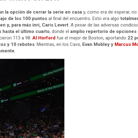
an la opción de cerrar la serie en casa
y, como era de esperar, no
ajo de los 100 puntos
al final del encuentro. Esto era algo
totalme
en y, para más inri, Caris Levert
. A pesar de las adversas condicio
 hasta el último cuarto
, donde el
amplio repertorio de opciones
cieron 113 a 98.
Al Horford
fue el mejor de Boston, aportando
22 p
tos y 10 rebotes
. Mientras, en los Cavs,
Evan Mobley y
Marcus Mo
vamente
.