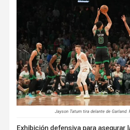
Jayson Tatum tira delante de Garland.
Exhibición defensiva para asegurar l