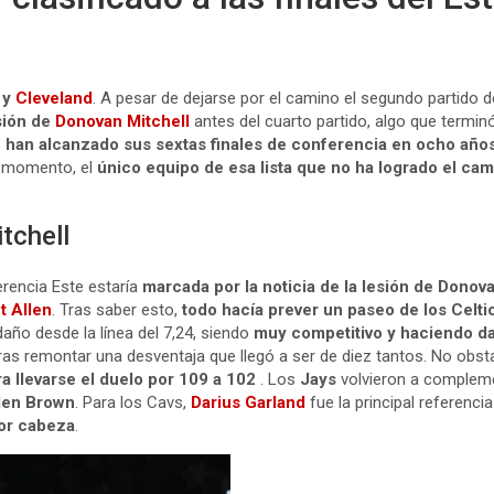
y
Cleveland
. A pesar de dejarse por el camino el segundo partido de
sión de
Donovan Mitchell
antes del cuarto partido, algo que terminó
s
han alcanzado sus sextas finales de conferencia en ocho año
l momento, el
único equipo de esa lista que no ha logrado el ca
tchell
erencia Este estaría
marcada por la noticia de la lesión de Donov
t Allen
. Tras saber esto,
todo hacía prever un paseo de los Celti
año desde la línea del 7,24, siendo
muy competitivo y haciendo dañ
ras remontar una desventaja que llegó a ser de diez tantos. No obst
ra llevarse el duelo por 109 a 102
. Los
Jays
volvieron a complem
len Brown
. Para los Cavs,
Darius Garland
fue la principal referenci
por cabeza
.