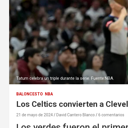
Tatum celebra un triple durante la serie. Fuente:NBA.
BALONCESTO
NBA
Los Celtics convierten a Cleve
21 de mayo de 2024
David Cantero Blanco
6 comentarios
Los verdes fueron el primer