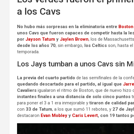
a los Cavs
No hubo más sorpresas en la eliminatoria entre
Boston
unos Cavs que fueron capaces de competir hasta la le
por
Jayson Tatum
y
Jaylen Brown
, los de Massachusett
desde los años 70
, sin embargo,
los Celtics
son, hasta e
temporada.
Los Jays tumban a unos Cavs sin Mi
La previa del cuarto partido
de las semifinales de la conf
quedando descartado para el partido, al igual que
Jarre
Cavaliers
igualaron el ritmo de Boston, que de nuevo hizo d
instantes finales a una distancia de solo cinco puntos
t
para poner el 3 a 1 era inmejorable y
tiraron de calidad pa
con
33 de Tatum
, a los que sumó 11 rebotes, y
27 de Jay
destacaron
Evan Mobley
y
Caris Levert
, con 19 tantos 