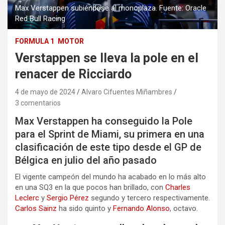
Max Verstappen subiéndose al monoplaza. Fuente: Oracle
Red Bull Racing
FORMULA 1
MOTOR
Verstappen se lleva la pole en el
renacer de Ricciardo
4 de mayo de 2024
Alvaro Cifuentes Miñambres
3 comentarios
Max Verstappen ha conseguido la Pole
para el Sprint de Miami, su primera en una
clasificación de este tipo desde el GP de
Bélgica en julio del año pasado
El vigente campeón del mundo ha acabado en lo más alto
en una SQ3 en la que pocos han brillado, con
Charles
Leclerc
y
Sergio Pérez
segundo y tercero respectivamente.
Carlos Sainz
ha sido quinto y
Fernando Alonso
, octavo.