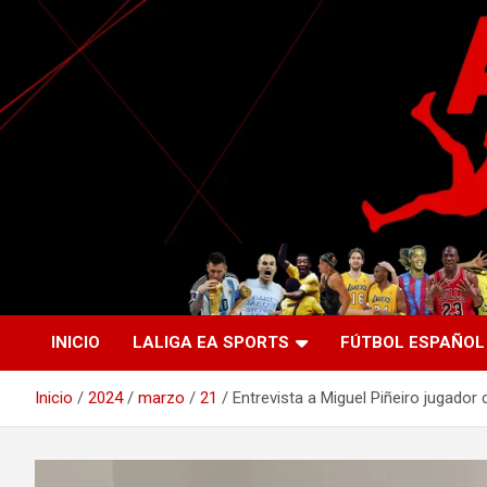
Saltar
al
contenido
La nueva generación del periodismo deportivo.
Agente Libre Digital
INICIO
LALIGA EA SPORTS
FÚTBOL ESPAÑOL
Inicio
2024
marzo
21
Entrevista a Miguel Piñeiro jugador de