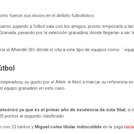
o fueron sus inicios en el ámbito futbolístico.
 barrio, jugando a fútbol sala con los amigos, pronto empezaría a l
Granada, pasando por la selección granadina, donde llegarían a ser
garía al Alhendín DH, dónde el cita a este tipo de equipos como: ´´e
útbol
nspiradora, su gusto por el Atleti le llevó a marcar su referencia en
 el equipo granadino en este caso.
órico ya que es el primer año de existencia de este filial
, si
20 puntos al segundo clasificado.
o con 23 tantos y
Miguel como titular indiscutible
en la zaga
naza