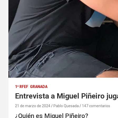
1ª RFEF
GRANADA
Entrevista a Miguel Piñeiro juga
21 de marzo de 2024
Pablo Quesada
147 comentarios
¿Quién es Miguel Piñeiro?