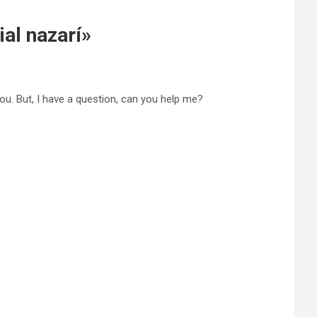
ial nazarí
»
you. But, I have a question, can you help me?