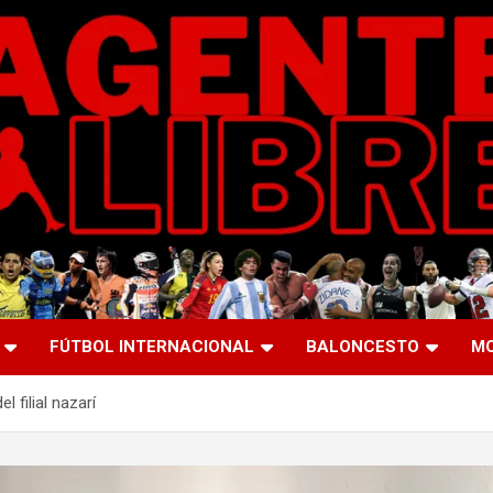
FÚTBOL INTERNACIONAL
BALONCESTO
M
l filial nazarí