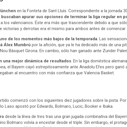
München
en la Fonteta de Sant Lluís. Correspondiente a la jornada 30 d
buscaban apurar sus opciones de terminar la liga regular en po
 a los valencianos. Éste era más que trascendente debido a que sólo
e de victorias y derrotas era el mismo para ambos antes de comenzar 
 uno de los momentos más bajos de la temporada
. Las sensacion
stá Álex Mumbrú
por la afición, que ya le ha dedicado más de una pit
y Nou Bàsquet Girona. En cambio, sólo han ganado ante Zunder Pale
en una mejor dinámica de resultados
. En la liga doméstica alemana
a, el Bayern cayó estrepitosamente ante Anadolu Efes pero ganó ante
legaban al encuentro con más confianza que Valencia Basket.
artido comenzó con los siguientes diez jugadores sobre la pista. Por 
Pablo Laso apostó por Edwards, Bolmaro, Lucic, Booker e Ibaka.
ro
desde la línea de tres tras una gran jugada combinativa del Baye
no Bolmaro volvía a encestar desde el triple. Sin embargo, el prota