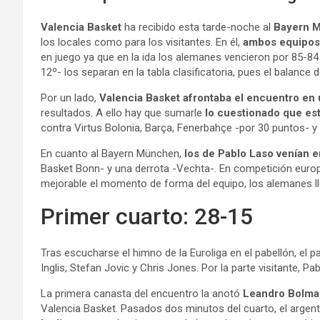
Valencia Basket
ha recibido esta tarde-noche al
Bayern 
los locales como para los visitantes. En él,
ambos equipos 
en juego ya que en la ida los alemanes vencieron por 85-84
12º- los separan en la tabla clasificatoria, pues el balanc
Por un lado,
Valencia Basket afrontaba el encuentro en
resultados. A ello hay que sumarle
lo cuestionado que e
contra Virtus Bolonia, Barça, Fenerbahçe -por 30 puntos- 
En cuanto al Bayern München,
los de Pablo Laso venían 
Basket Bonn- y una derrota -Vechta-. En competición europe
mejorable el momento de forma del equipo, los alemanes l
Primer cuarto: 28-15
Tras escucharse el himno de la Euroliga en el pabellón, el p
Inglis, Stefan Jovic y Chris Jones. Por la parte visitante, 
La primera canasta del encuentro la anotó
Leandro
Bolma
Valencia Basket. Pasados dos minutos del cuarto, el argenti