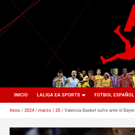
Saltar
al
contenido
La nueva generación del periodismo deportivo.
Agente Libre Digital
INICIO
LALIGA EA SPORTS
FÚTBOL ESPAÑOL
Inicio
2024
marzo
20
Valencia Basket sufre ante el Bayern