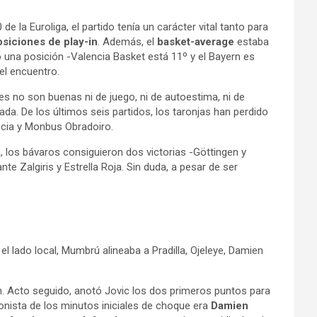
e la Euroliga, el partido tenía un carácter vital tanto para
siciones de play-in
. Además, el
basket-average
estaba
 una posición -Valencia Basket está 11º y el Bayern es
el encuentro.
es no son buenas ni de juego, ni de autoestima, ni de
ada. De los últimos seis partidos, los taronjas han perdido
ncia y Monbus Obradoiro.
, los bávaros consiguieron dos victorias -Göttingen y
 Zalgiris y Estrella Roja. Sin duda, a pesar de ser
el lado local, Mumbrú alineaba a Pradilla, Ojeleye, Damien
rn. Acto seguido, anotó Jovic los dos primeros puntos para
gonista de los minutos iniciales de choque era
Damien