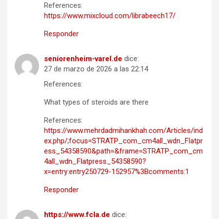
References:
https://www.mixcloud.com/librabeech17/
Responder
seniorenheim-varel.de
dice:
27 de marzo de 2026 a las 22:14
References:
What types of steroids are there
References:
https://www.mehrdadmihankhah.com/Articles/ind
ex.php/;focus=STRATP_com_cm4all_wdn_Flatpr
ess_54358590&path=&frame=STRATP_com_cm
4all_wdn_Flatpress_54358590?
x=entry:entry250729-152957%3Bcomments:1
Responder
https://www.fcla.de
dice: