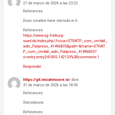
27 de marzo de 2026 a las 23:22
References:
Does creatine have steroids in it
References:
https://www.sg-freiburg-
sued.de/index.php/;focus=STRATP_com_cm4all_
wdn_Flatpress_41496835&path=&frame=STRAT
P_com_cm4all_wdn_Flatpress_41496835?
x=entry:entry241005-142133%3Bcomments:1
Responder
https://git.micahmoore.io/
dice:
31 de marzo de 2026 a las 18:30
References:
Steroidsone
References: