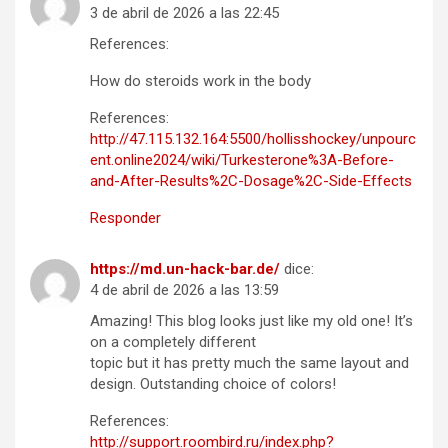
3 de abril de 2026 a las 22:45
References:
How do steroids work in the body
References:
http://47.115.132.164:5500/hollisshockey/unpourc
ent.online2024/wiki/Turkesterone%3A-Before-
and-After-Results%2C-Dosage%2C-Side-Effects
Responder
https://md.un-hack-bar.de/
dice:
4 de abril de 2026 a las 13:59
Amazing! This blog looks just like my old one! It’s
on a completely different
topic but it has pretty much the same layout and
design. Outstanding choice of colors!
References:
http://support.roombird.ru/index.php?