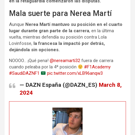
en la retaguardia comenzaron las disputas.
Mala suerte para Nerea Martí
Aunque
Nerea Martí mantuvo su posición en el cuarto
lugar durante gran parte de la carrera
, en la última
vuelta, mientras defendía su posición contra Lola
Lovinfosse,
la francesa la impactó por detrás,
dejándola sin opciones.
NOOOO… ¡Qué pena!
@nereamarti32
fuera de carrera
cuando peleaba por la 4ª posición
#F1Academy
#SaudiDAZNF1
pic.twitter.com/xLB96anqw3
— DAZN España (@DAZN_ES)
March 8,
2024