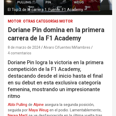
El Top 3 de la carrera 1. Fuente: F1 Academy
MOTOR
OTRAS CATEGORÍAS MOTOR
Doriane Pin domina en la primera
carrera de la F1 Academy
8 de marzo de 2024
Alvaro Cifuentes Miñambres
4 comentarios
Doriane Pin logra la victoria en la primera
competición de la F1 Academy,
destacando desde el inicio hasta el final
en su debut en esta exclusiva categoría
femenina, mostrando un impresionante
ritmo
Abbi Pulling
de
Alpine
asegura la segunda posición,
seguida por
Maya Weug
en el podio. Lamentablemente,
Nerea Martí
se ve desfavorecida en la última vuelta tras