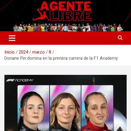
Saltar
al
contenido
La nueva generación del periodismo deportivo.
Agente Libre Digital
Inicio
2024
marzo
8
Doriane Pin domina en la primera carrera de la F1 Academy