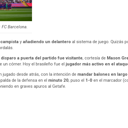
: FC Barcelona.
ocampista
y
añadiendo un delantero
al sistema de juego. Quizás po
ordalás.
 disparo a puerta del partido fue visitante
, cortesía de
Mason Gr
de un córner. Hoy el brasileño fue el
jugador más activo en el ataq
ón jugado desde atrás, con la intención de
mandar balones en largo
spalda de la defensa en el
minuto 20
, puso el
1-0
en el marcador (con
oniendo en graves apuros al Getafe.