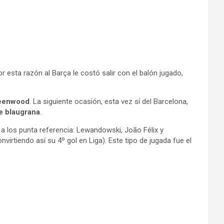
r esta razón al Barça le costó salir con el balón jugado,
eenwood
. La siguiente ocasión, esta vez sí del Barcelona,
ue blaugrana
.
a los punta referencia: Lewandowski, João Félix y
virtiendo así su 4º gol en Liga). Este tipo de jugada fue el