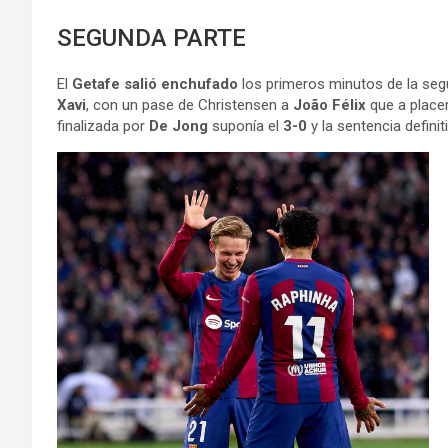
SEGUNDA PARTE
El
Getafe salió enchufado
los primeros minutos de la seg
Xavi
, con un pase de Christensen a
João Félix
que a placer
finalizada por
De Jong
suponía el
3-0
y la sentencia definiti