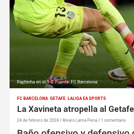
Raphinha en el 3-0. Fuente: FC Barcelona.
FC BARCELONA
GETAFE
LALIGA EA SPORTS
La Xavineta atropella al Getafe
24 de febrero de 2024
Alvaro Lama Pena
1 comentario
Baño ofensivo y defensivo 