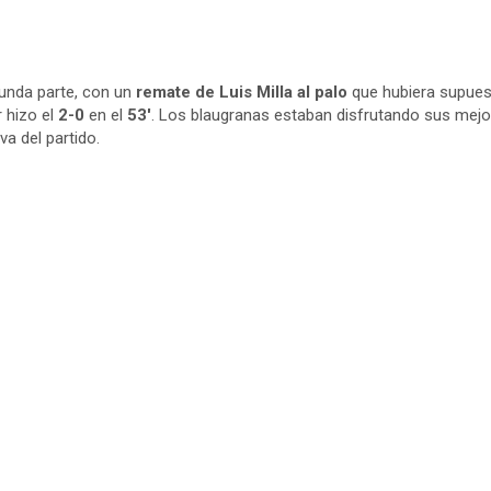
unda parte, con un
remate de Luis Milla al palo
que hubiera supuest
 hizo el
2-0
en el
53′
. Los blaugranas estaban disfrutando sus mejore
va del partido.