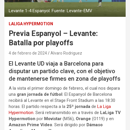
Levante 1-4 Espanyol. Fuente: Levante-EMV
LALIGA HYPERMOTION
Previa Espanyol – Levante:
Batalla por playoffs
4 de febrero de 2024
Alvaro Rodriguez
El Levante UD viaja a Barcelona para
disputar un partido clave, con el objetivo
de mantenerse firmes en zona de playoffs
A la vista el primer domingo de febrero, el cual nos depara
una
gran jornada de fútbol
. El Espanyol de Barcelona
recibirá al Levante en el Stage Front Stadium a las 18:30
horas. El partido respecta a la
25ª jornada
de
La Liga
Hypermotion
. Será retransmitido en a través de
LaLiga TV
Hypermotion
por
Movistar
(M56),
Orange
(O119) y en
Amazon Prime Video
. Será dirigido por
Dámaso