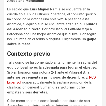
Arcediano Monescillo
.
Es sabido que
Luis Miguel Ramis
se encuentra en la
cuerda floja. En los últimos 7 partidos, el conjunto ‘perico’
ha conocido la victoria una sola vez. A pesar de esta
dinámica, el equipo aún se encuentra a
tan sólo 3 puntos
del ascenso directo
. Por otro lado, el
Levante
viaja a
Barcelona con una mejor dinámica que el rival. Conseguir
los 3 puntos en el feudo blanquiazul significaría
un golpe
sobre la mesa
.
Contexto previo
Tal y como se ha comentado anteriormente,
la racha del
equipo local no es la adecuada para lograr el objetivo
.
Si bien lograron una victoria 2-1 ante el Villarreal B,
la
anterior se remonta a principios de diciembre
. El
RCD
Espanyol
ocupa actualmente la séptima posición de la
clasificación general. Suman
diez victorias
,
ocho
empates
y
seis derrotas
.
Cabe mencionar que como locales son duros de roer.
Acumulan un registro de siete victorias, cuatro empates y