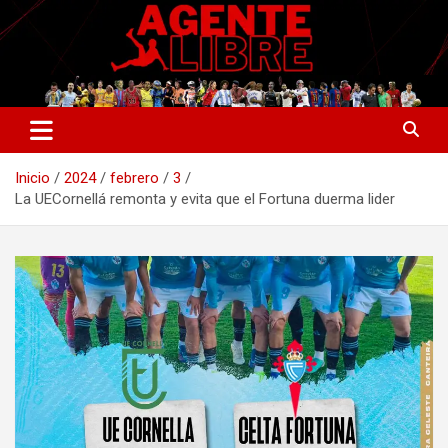
Saltar
al
contenido
La nueva generación del periodismo deportivo.
Agente Libre Digital
Inicio
2024
febrero
3
La UECornellá remonta y evita que el Fortuna duerma lider