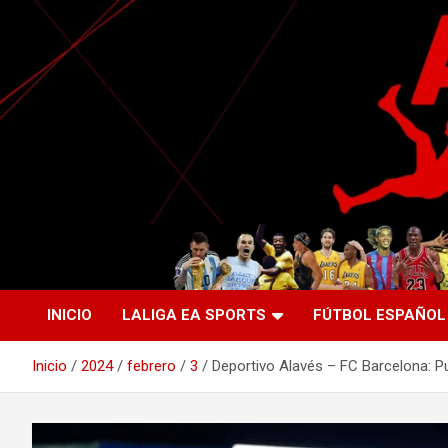
Saltar
al
contenido
La nueva generación del periodismo deportivo.
Agente Libre Digital
INICIO
LALIGA EA SPORTS
FÚTBOL ESPAÑOL
Inicio
2024
febrero
3
Deportivo Alavés – FC Barcelona: P