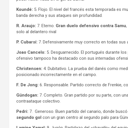
Koundé:
5. Flojo. El nivel del francés esta temporada es 
banda derecha y sus ataques sin profundidad.
R. Araujo:
7. Eterno.
Gran duelo defensivo contra Samu
,
solo al delantero rival
P. Cubarsí:
7. Defensivamente muy correcto en todas sus 
Joao Cancelo:
5. Desguarnecido. El portugués durante lo
ofensivo tampoco ha destacado con sus internadas ofens
Christensen:
4. Dubitativo. La prueba del danés como me
posicionado incorrectamente en el campo.
F. De Jong:
6. Responsable. Partido correcto de Frenkie, c
Gündogan:
7. Completo. Gran partido por su parte, con un
contraataque colectivo.
Pedri:
7. Generoso. Buen partido del canario, donde busc
segundo gol
con un gran centro al segundo palo para Gün
Lamine Yamal:
9. Jugón. Partidazo del «chavalín» del equ