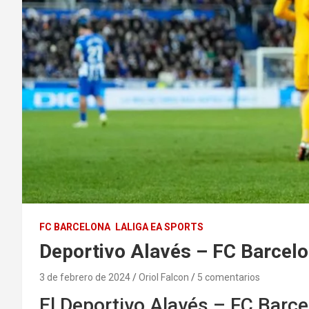
FC BARCELONA
LALIGA EA SPORTS
Deportivo Alavés – FC Barcelo
3 de febrero de 2024
Oriol Falcon
5 comentarios
El Deportivo Alavés – FC Barce