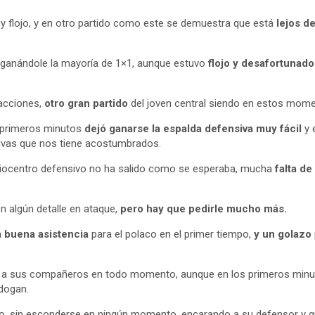
muy flojo, y en otro partido como este se demuestra que está
lejos de
 ganándole la mayoría de 1×1, aunque estuvo
flojo y desafortunado
acciones,
otro gran partido
del joven central siendo en estos mome
s primeros minutos
dejó ganarse la espalda defensiva muy fácil
y 
ivas que nos tiene acostumbrados.
diocentro defensivo no ha salido como se esperaba, mucha
falta de
on algún detalle en ataque,
pero hay que pedirle mucho más.
a
buena asistencia
para el polaco en el primer tiempo,
y un golazo
ó a sus compañeros en todo momento, aunque en los primeros minut
dogan.
ipo, sin esconderse en ningún momento, encarando a su defensor y gra