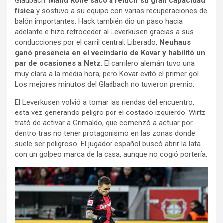
Gladbach.
Manu Kone sacó a relucir su gran capacidad
física
y sostuvo a su equipo con varias recuperaciones de
balón importantes. Hack también dio un paso hacia
adelante e hizo retroceder al Leverkusen gracias a sus
conducciones por el carril central. Liberado,
Neuhaus
ganó presencia en el vecindario de Kovar y habilitó un
par de ocasiones a Netz
. El carrilero alemán tuvo una
muy clara a la media hora, pero Kovar evitó el primer gol.
Los mejores minutos del Gladbach no tuvieron premio.
El Leverkusen volvió a tomar las riendas del encuentro,
esta vez generando peligro por el costado izquierdo. Wirtz
trató de activar a Grimaldo, que comenzó a actuar por
dentro tras no tener protagonismo en las zonas donde
suele ser peligroso. El jugador español buscó abrir la lata
con un golpeo marca de la casa, aunque no cogió portería.