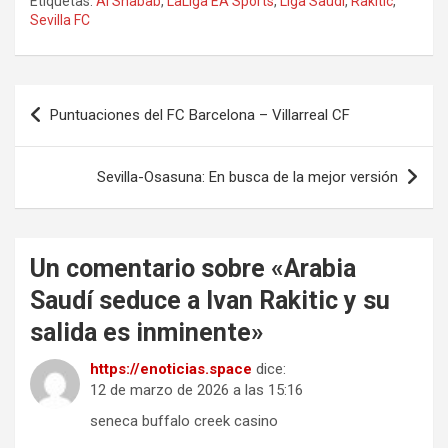
Etiquetas:
Al Shabab
,
LaLiga EA Sports
,
Liga Saudí
,
Rakitic
,
Sevilla FC
Navegación
Puntuaciones del FC Barcelona – Villarreal CF
de
entradas
Sevilla-Osasuna: En busca de la mejor versión
Un comentario sobre «
Arabia
Saudí seduce a Ivan Rakitic y su
salida es inminente
»
https://enoticias.space
dice:
12 de marzo de 2026 a las 15:16
seneca buffalo creek casino