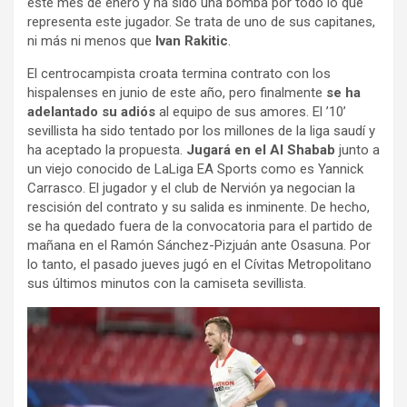
este mes de enero y ha sido una bomba por todo lo que
representa este jugador. Se trata de uno de sus capitanes,
ni más ni menos que
Ivan Rakitic
.
El centrocampista croata termina contrato con los
hispalenses en junio de este año, pero finalmente
se ha
adelantado su adiós
al equipo de sus amores. El ’10’
sevillista ha sido tentado por los millones de la liga saudí y
ha aceptado la propuesta.
Jugará en el Al Shabab
junto a
un viejo conocido de LaLiga EA Sports como es Yannick
Carrasco. El jugador y el club de Nervión ya negocian la
rescisión del contrato y su salida es inminente. De hecho,
se ha quedado fuera de la convocatoria para el partido de
mañana en el Ramón Sánchez-Pizjuán ante Osasuna. Por
lo tanto, el pasado jueves jugó en el Cívitas Metropolitano
sus últimos minutos con la camiseta sevillista.