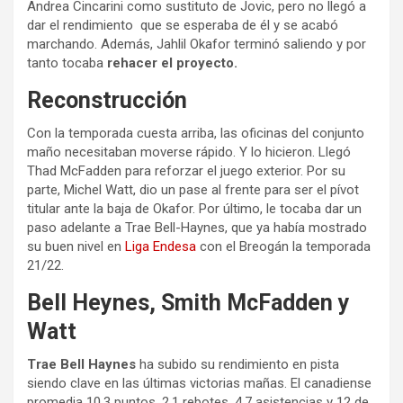
Andrea Cincarini como sustituto de Jovic, pero no llegó a
dar el rendimiento que se esperaba de él y se acabó
marchando. Además, Jahlil Okafor terminó saliendo y por
tanto tocaba
rehacer el proyecto.
Reconstrucción
Con la temporada cuesta arriba, las oficinas del conjunto
maño necesitaban moverse rápido. Y lo hicieron. Llegó
Thad McFadden para reforzar el juego exterior. Por su
parte, Michel Watt, dio un pase al frente para ser el pívot
titular ante la baja de Okafor. Por último, le tocaba dar un
paso adelante a Trae Bell-Haynes, que ya había mostrado
su buen nivel en
Liga Endesa
con el Breogán la temporada
21/22.
Bell Heynes, Smith McFadden y
Watt
Trae Bell Haynes
ha subido su rendimiento en pista
siendo clave en las últimas victorias mañas. El canadiense
promedia 10.3 puntos, 2.1 rebotes, 4.7 asistencias y 12 de