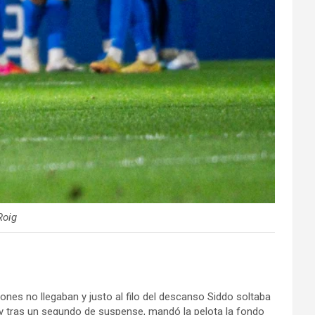
Roig
nes no llegaban y justo al filo del descanso Siddo soltaba
 tras un segundo de suspense, mandó la pelota la fondo