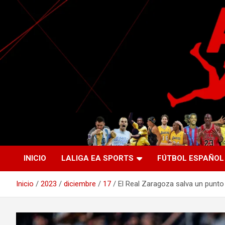
Saltar
al
contenido
La nueva generación del periodismo deportivo.
Agente Libre Digital
INICIO
LALIGA EA SPORTS
FÚTBOL ESPAÑOL
Inicio
2023
diciembre
17
El Real Zaragoza salva un punto