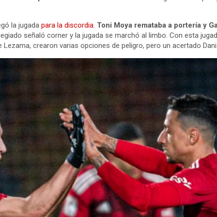
egó la jugada
para la discordia
.
Toni Moya remataba a portería y Ga
olegiado señaló corner y la jugada se marchó al limbo. Con esta jug
 Lezama, crearon varias opciones de peligro, pero un acertado Dani Re