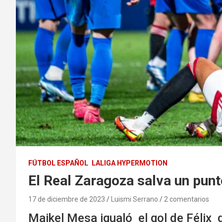
FÚTBOL ESPAÑOL
LALIGA HYPERMOTION
El Real Zaragoza salva un punt
17 de diciembre de 2023
Luismi Serrano
2 comentarios
Maikel Mesa igualó el gol de Félix