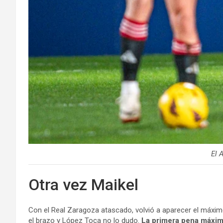
El 
Otra vez Maikel
Con el Real Zaragoza atascado, volvió a aparecer el máximo
el brazo y López Toca no lo dudo.
La primera pena máxima