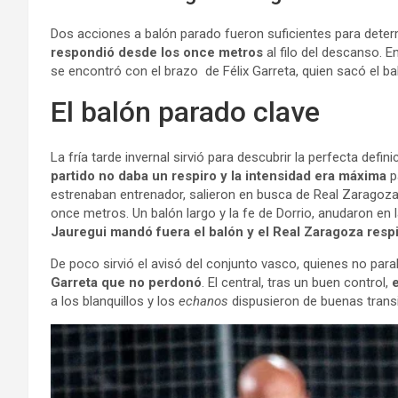
Dos acciones a balón parado fueron suficientes para deter
respondió desde los once metros
al filo del descanso. 
se encontró con el brazo de Félix Garreta, quien sacó el bal
El balón parado clave
La fría tarde invernal sirvió para descubrir la perfecta defi
partido no daba un respiro y la intensidad era máxima
p
estrenaban entrenador, salieron en busca de Real Zaragoz
once metros. Un balón largo y la fe de Dorrio, anudaron en 
Jauregui mandó fuera el balón y el Real Zaragoza resp
De poco sirvió el avisó del conjunto vasco, quienes no pa
Garreta que no perdonó
. El central, tras un buen control,
e
a los blanquillos y los
echanos
dispusieron de buenas transi