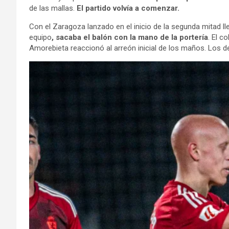
de las mallas.
El partido volvía a comenzar.
Con el Zaragoza lanzado en el inicio de la segunda mitad ll
equipo
, sacaba el balón con la mano de la portería
. El c
Amorebieta reaccionó al arreón inicial de los maños. Los de