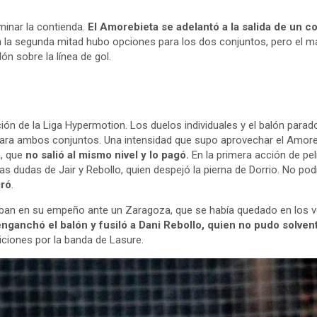
minar la contienda.
El Amorebieta se adelantó a la salida de un co
En la segunda mitad hubo opciones para los dos conjuntos, pero el m
ón sobre la línea de gol.
nición de la Liga Hypermotion. Los duelos individuales y el balón parad
ara ambos conjuntos. Una intensidad que supo aprovechar el Amorebi
a, que
no salió al mismo nivel y lo pagó.
En la primera acción de pe
las dudas de Jair y Rebollo, quien despejó la pierna de Dorrio. No 
iró
.
raban en su empeño ante un Zaragoza, que se había quedado en los v
nganchó el balón y fusiló a Dani Rebollo, quien no pudo solvent
ciones por la banda de Lasure.