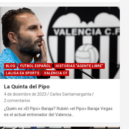
BLOG
FÚTBOL ESPAÑOL
HISTORIAS "AGENTE LIBRE"
LALIGA EA SPORTS
VALENCIA CF
La Quinta del Pipo
4 de diciembre de 2023
Carles Santamargarita
2 comentarios
¿Quién es «El Pipo» Baraja? Rubén «el Pipo» Baraja Vegas
es el actual entrenador del Valencia…