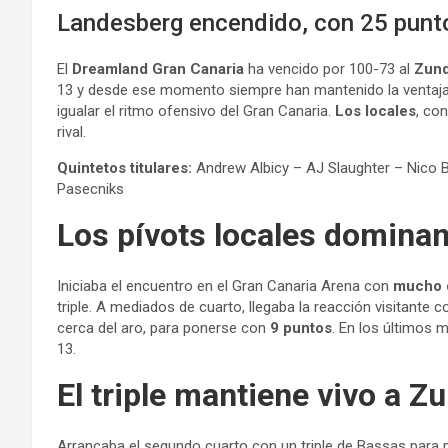
Landesberg encendido, con 25 puntos
El
Dreamland Gran Canaria
ha vencido por 100-73 al
Zund
13 y desde ese momento siempre han mantenido la ventaja 
igualar el ritmo ofensivo del Gran Canaria.
Los locales
, co
rival.
Quintetos titulares:
Andrew Albicy – AJ Slaughter – Nico B
Pasecniks
Los pívots locales domina
Iniciaba el encuentro en el Gran Canaria Arena con
mucho d
triple. A mediados de cuarto, llegaba la reacción visitante 
cerca del aro, para ponerse con
9 puntos
. En los últimos 
13.
El triple mantiene vivo a Z
Arrancaba el segundo cuarto con un triple de Bassas para 