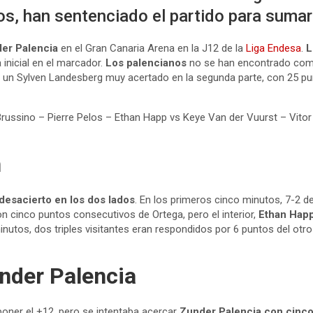
, han sentenciado el partido para sumar 
er Palencia
en el Gran Canaria Arena en la J12 de la
Liga Endesa
.
L
inicial en el marcador.
Los palencianos
no se han encontrado como
n un Sylven Landesberg muy acertado en la segunda parte, con 25 punt
russino – Pierre Pelos – Ethan Happ vs Keye Van der Vuurst – Vitor
n
esacierto en los dos lados
. En los primeros cinco minutos, 7-2 de
con cinco puntos consecutivos de Ortega, pero el interior,
Ethan Hap
minutos, dos triples visitantes eran respondidos por 6 puntos del otr
under Palencia
poner el +12, pero se intentaba acercar
Zunder Palencia con cinc