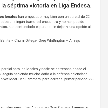
la séptima victoria en Liga Endesa.
os locales
han empezado muy bien con un parcial de 22-
dos en ningún tramo del encuentro y no han podido
os, han sentenciado el partido sin dejar ni una opción al
 Benite – Chumi Ortega- Greg Whittington – Anzejs
 parcial para los locales y nadie se estrenaba desde el
p
, seguía haciendo mucho daño a la defensa palenciana
o pívot local, Ben Lammers, para cerrar el primer período 22-
o puntos seguidos
. Aun así, en Gran Canaria,
Lammers