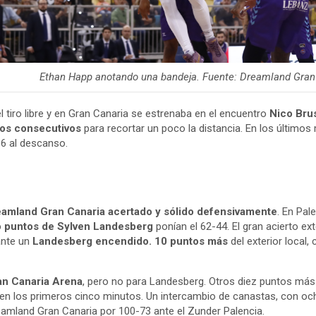
Happ anotando una bandeja. Fuente: Dreamland Gran C
tiro libre y en Gran Canaria se estrenaba en el encuentro
Nico Bru
tos consecutivos
para recortar un poco la distancia. En los últimos
36 al descanso.
amland Gran Canaria acertado y sólido defensivamente
. En Pal
o puntos de Sylven Landesberg
ponían el 62-44. El gran acierto ex
ante un
Landesberg encendido. 10 puntos más
del exterior local,
an Canaria Arena
, pero no para Landesberg. Otros diez puntos más d
 en los primeros cinco minutos. Un intercambio de canastas, con och
eamland Gran Canaria por 100-73 ante el Zunder Palencia.