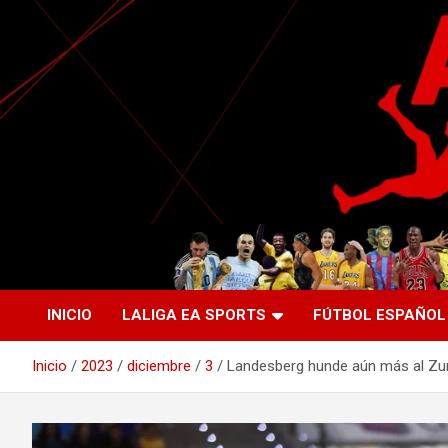
Saltar
al
contenido
La nueva generación del periodismo deportivo.
Agente Libre Digital
INICIO
LALIGA EA SPORTS
FÚTBOL ESPAÑOL
Inicio
2023
diciembre
3
Landesberg hunde aún más al Zu